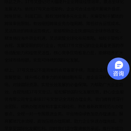
除此之外，37号文登记可大幅提升企业跨境经营效率，激活全球化
发展活力。依托37号文合规架构，企业可合法合规开展境外投资、
跨境贸易、利润汇回、股权流转等多元化业务，无需受制于繁琐的
跨境审批限制，有效缩短跨境业务办理周期、降低综合运营成本。
灵活高效的跨境运营模式，能够帮助企业快速响应全球市场变化，
精准捕捉海外商业机遇，灵活调整全球化布局策略。相较于架构不
合规、发展受限的同行企业，完成37号文登记的企业具备更强的市
场适配能力和经营灵活性，核心竞争优势愈发凸显，能够稳步扩大
全球市场份额，实现可持续的国际化发展。
综上，37号文登记不是简单的合规备案手续，而是企业打通国际化
发展壁垒、提升核心竞争力的关键战略布局，是企业深耕全球市
场、对接国际资源、实现长效发展的必备保障。为帮助广大企业高
效、合规完成37号文登记，轻松解锁国际化发展优势，舒心企业服
务有限公司专业承接37号文登记全流程办理业务。我们拥有资深行
业团队、成熟办理流程和丰富实操经验，熟悉最新政策规范与办理
要点，全程一对一专属跟进业务。平台特设绿色加急办理通道，摒
弃繁琐冗余流程，高效压缩办理周期，助力企业快速办理完成、尽
早享受国际化发展红利。同时我们坚守靠谱服务承诺，推行不成功