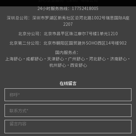
24小时服务热线：17752418005
深圳总公司：深圳市罗湖区新秀社区沿河北路1002号瑞思国际A座
2207
北京分公司：北京市昌平区珠江摩尔7号楼1单元1210
北京第二分公司：北京市朝阳区国贸建外SOHO西区14号楼902
国内服务点：
上海舒心•成都舒心•天津舒心•广州舒心•河北舒心•济南舒心•
杭州舒心•西安舒心
在线留言