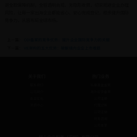
退全款保障机制，全程透明合规、无隐形收费，切实规避企业办理
风险，让每一家出海企业都能省心、安心完成登记，稳步提升国际
竞争力，从容布局全球市场。
上一篇：
ODI备案的竞争优势：提升企业国际竞争力的关键
下一篇：
VIE架构的五大优势：破解境内企业上市难题
关于我们
热门业务
联系我们
私募基金备案
公司简介
境外投资备案
企业文化
公司注册
资讯中心
代理记账
公司注销
税务咨询
公司变更
舒心企业服务（深圳）有限公司