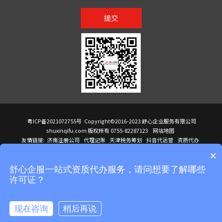
提交
粤ICP备2021072755号
Copyright©2016-2023 舒心企业服务有限公司
shuxinqifu.com 版权所有 0755-82287123
网站地图
友情链接:
济南注册公司
代理记账
天津税务筹划
抖音代运营
资质代办
注册香港公司
海外公司注册
小规模代理记账
it外包公司
公司注册
国际mba
×
贸易行
建筑资质办理
ODI境外投资备案
进口报关代理
深圳注册公司
天猫代运营
进口报关
苏州注册公司
湖南商标注册
长沙商标注册
高服股份
可行性调查报告
舒心企服一站式资质代办服务，请问想要了解哪些
洛阳公司注销
香港公司注册
注册香港公司
新加坡公司
香港公司注册
许可证？
医疗器械对外贸易
绩效管理咨询
菲律宾签证代办
青岛人事代理
代理记账公司入驻
公司注册
企业财务服务
天津营业执照
营业执照
天津注册公司
上海注册公司
高新技术企业申报
建筑资质办理
天津营业执照
现在咨询
稍后再说
注册营业执照
天津注册公司
深圳危化品经营许可证
在线咨询
拨打电话