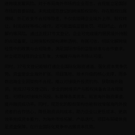
避跨境发展风险。对于布局海外市场的企业而言，合规是立足国际
市场的首要前提。未完成规范登记的跨境股权架构，存在股权归属
模糊、外汇收支不合规等隐患，不仅会阻碍企业境外上市、股权转
让、利润返程等核心操作，还可能面临监管处罚、项目终止、合作
解约等风险。通过正规37号文登记，企业可完成境内居民境外持股
的合规备案，让跨境股权架构清晰透明、有据可依，彻底化解跨境
经营中的政策与合规隐患，满足国际市场的监管标准与合作要求，
树立规范经营的企业形象，大幅提升海外市场认可度。
同时，37号文登记能够打通企业国际化融资通道，强化资本竞争优
势。资金是企业海外扩张、项目落地、技术升级的核心支撑，而多
数出海企业因架构不合规，难以对接境外投资机构、获取海外融
资。完成37号文登记后，企业的跨境资产与股权具备合法合规属
性，可顺利对接境外风投、私募等各类资本，拓宽海外融资渠道、
提升融资成功率。同时，规范化的股权架构也能有效增强海内外投
资者的合作信心，降低融资谈判成本，助力企业以更低成本、更高
效率完成资本蓄力，为海外市场拓展、产品迭代、项目布局提供充
足资金保障，在行业国际化竞争中占据资本优势。