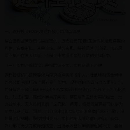
一、返程投资FDI跨境运作核心风险点梳理
结合最新监管政策与实操案例，返程投资FDI跨国运作风险贯穿架构
搭建、备案审批、资金流转、税务合规、持续运营全流程，核心风
险点集中在五大维度，也是企业实操中最易踩坑的关键环节。
（一）架构合规风险：股权层级不实，实控穿透不合规
返程投资核心监管要求为穿透核查实际控制人，杜绝境内资金借境
外壳公司回流打造“假外资”架构，规避国内监管与准入限制。当
前多数企业风险集中于境外SPV架构设计不规范，部分企业为简化流
程、规避审查，搭建多层离岸架构，存在境外主体无实质经营、无
办公场地、无人员团队的“空壳化”问题，极易被监管部门认定为
刻意规避监管。同时，部分企业ODI登记与FDI备案信息不一致，境
外投资目的地、股权控制关系、实际控制人信息前后矛盾，商务、
外汇部门无法完成穿透核查，直接导致备案申请被退回补正，甚至