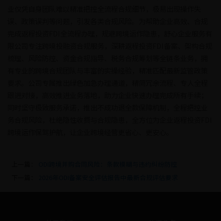
业仅凭自身团队难以精准把控全流程合规细节，极易出现操作失
误、政策误判等问题，引发各类合规风险。为帮助企业高效、合规
完成返程投资FDI全流程办理，规避跨境运作隐患，舒心企业服务有
限公司专注跨境投融资合规服务，深耕返程投资FDI备案、架构合规
梳理、风险防控、资金合规指导、税务合规筹划等全链条业务，拥
有专业的跨境合规团队与丰富的实操经验，精准匹配最新监管政策
要求。公司专属推出绿色加急办理通道，精简冗余流程、专人全程
跟进对接，高效推进业务落地，助力企业快速办理完成所有手续；
同时坚守极致服务承诺，推出不成功退全款保障机制，全程把控业
务合规风险，杜绝隐性收费与合规隐患，全方位为企业返程投资FDI
跨境运作保驾护航，让企业跨境经营更省心、更安心。
上一篇：
ODI跨境并购合同风险：条款模糊与违约纠纷防控
下一篇：
2026年ODI备案安全评估报告中最新合规评估要求