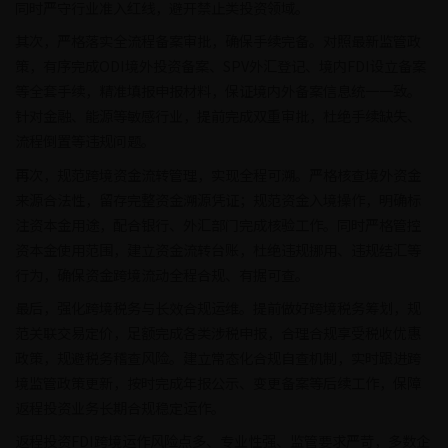
同时严守行业准入红线，避开禁止类投资领域。
其次，严格落实全流程备案审批，确保手续完备。对照最新监管政
策，有序完成ODI境外投资备案、SPV外汇登记、境内FDI设立备案
等全套手续，精准填报申报材料，保证境内外备案信息统一一致。
针对金融、能源等敏感行业，提前完成双重审批，杜绝手续缺失、
流程倒置等违规问题。
再次，规范跨境资金流转管理，实现全程可溯。严格核查境外资金
来源合法性，留存完整资金溯源凭证；规范资金入境操作，明确标
注资本金用途，配合银行、外汇部门完成核验工作。同时严格管控
资本金使用范围，建立资金流转台账，杜绝违规挪用、违规结汇等
行为，确保资金跨境流动全程合规、有据可查。
最后，强化跨境税务与长效合规运维。提前做好跨境税务筹划，规
范关联交易定价，足额完成各类涉税申报，合理合规享受税收优惠
政策，规避税务稽查风险。建立常态化合规自查机制，实时跟进跨
境监管政策更新，按时完成年报公示、变更备案等后续工作，保障
返程投资业务长期合规稳定运作。
返程投资FDI跨境运作风险点多、专业性强、监管要求严苛，多数企