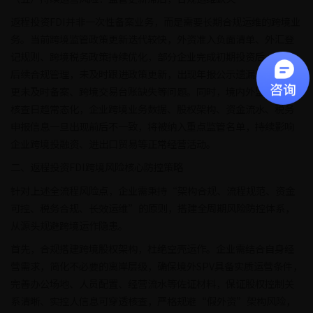
返程投资FDI并非一次性备案业务，而是需要长期合规运维的跨境业
务。当前跨境监管政策更新迭代较快，外资准入负面清单、外汇登
记规则、跨境税务政策持续优化，部分企业完成初期投资后，忽视
后续合规管理，未及时跟进政策更新，出现年报公示遗漏、股权变
更未及时备案、跨境交易台账缺失等问题。同时，境内外监管联动
核查日趋常态化，企业跨境业务数据、股权架构、资金流水、税务
申报信息一旦出现前后不一致，将被纳入重点监管名单，持续影响
企业跨境投融资、进出口贸易等正常经营活动。
二、返程投资FDI跨境风险核心防控策略
针对上述全流程风险点，企业需秉持“架构合规、流程规范、资金
可控、税务合规、长效运维”的原则，搭建全周期风险防控体系，
从源头规避跨境运作隐患。
首先，合规搭建跨境股权架构，杜绝空壳运作。企业需结合自身经
营需求，简化不必要的离岸层级，确保境外SPV具备实质运营条件，
完善办公场地、人员配置、经营流水等佐证材料，保证股权控制关
系清晰、实控人信息可穿透核查，严格规避“假外资”架构风险，