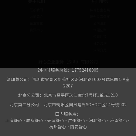
关于我们
热门业务
联系我们
私募基金备案
公司简介
境外投资备案
企业文化
公司注册
资讯中心
代理记账
公司注销
税务咨询
公司变更
舒心企业服务（深圳）有限公司
24小时服务热线：17752418005
深圳总公司：深圳市罗湖区新秀社区沿河北路1002号瑞思国际A座
2207
北京分公司：北京市昌平区珠江摩尔7号楼1单元1210
北京第二分公司：北京市朝阳区国贸建外SOHO西区14号楼902
国内服务点：
上海舒心•成都舒心•天津舒心•广州舒心•河北舒心•济南舒心•
杭州舒心•西安舒心