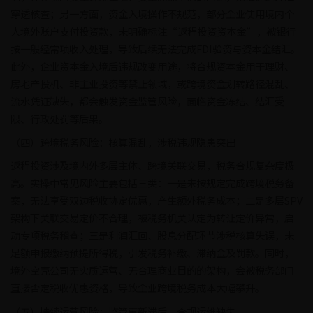
穿透核查；另一方面，资金入境操作不规范，部分企业使用境内个
人境外账户支付投资款，未明确标注“返程投资资本金”，被银行
按一般经常项收入处理，导致后续无法完成FDI验资与资本金结汇。
此外，企业资本金入境后违规改变用途，将合规资本金用于理财、
房地产投机、非主业投资等禁止领域，或跨境资金划转路径混乱、
流水凭证缺失，都会触发资金监管风险，面临资金冻结、结汇受
限、行政处罚等后果。
（四）跨境税务风险：核算混乱，涉税违规隐患突出
返程投资涉及境内外多层主体、跨境关联交易，税务合规复杂度极
高。实操中常见风险主要包括三类：一是未按规定完成跨境税务备
案，无法享受双边税收协定优惠，产生额外税务成本；二是多层SPV
架构下关联交易定价不合理，被税务机关认定为转让定价异常，启
动专项税务稽查；三是利润汇回、股息分配环节涉税核算失误，未
足额申报缴纳预提所得税，引发税务补缴、滞纳金及罚款。同时，
境外空壳公司无实质运营、无合理商业目的的架构，会被税务部门
直接否定税收优惠资格，导致企业跨境税务成本大幅攀升。
（五）持续运营风险：监管更新滞后，合规运维缺失