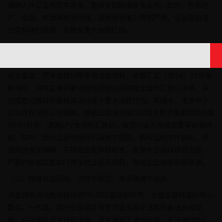
被纳入外汇业务异常名录，暂停全部跨境收支业务。此外，在房地
产、金融、能源等敏感领域，返程投资准入限制严格，企业擅自通
过架构绕行投资，会触发重大合规红线。
（二）备案审批风险：流程缺失疏漏，资质办理不合规
返程投资FDI业务涉及境外投资备案、SPV外汇登记、外商投资企业
设立备案、资本金登记等多项法定流程，依据汇发〔2024〕21号最
新指引，境内主体开展返程投资前必须完成全套外汇登记手续，未
完成登记擅自开展投资活动属于重大违规行为。实操中，诸多中小
企业存在流程认知偏差，普遍出现未办理ODI境外投资备案即启动境
内FDI投资、遗漏SPV专项外汇登记、敏感行业未完成双重审批等问
题。同时，部分企业申报材料填报不规范、股权证明文件缺失、投
资用途表述模糊，不符合监管审核标准，反复补正延误项目进度，
严重时会被监管部门责令终止投资项目，造成企业跨境布局停滞。
（三）跨境资金风险：流转不规范，来源用途不合规
资金跨境流动是返程投资FDI风险最高的环节，也是监管核查的核心
重点。一方面，部分企业境外投资资金来源无法提供合法合规证
明，存在境内资金违规出境、资金溯源不清的问题，无法通过外汇