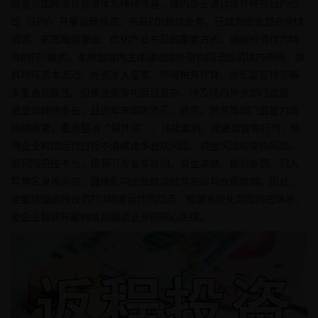
随着我国跨境投融资体系持续完善，境内企业通过境外特殊目的公
司（SPV）开展返程投资、布局FDI跨境业务，已成为企业整合全球
资源、拓宽融资渠道、优化产业布局的重要方式。返程投资作为特
殊的FDI模式，本质是境内主体通过境外架构回流投资境内市场，兼
具跨境资本流动、外资准入备案、跨境税务核算、外汇监管核查等
多重合规属性。但该业务架构层级复杂、涉及境内外多部门监管、
资金流转链条长，且近年来国家外汇、商务、税务等部门监管力度
持续收紧，重点整治“假外资”、违规套利、规避监管等行为，使
得企业跨国运作过程中潜藏诸多合规风险、资金风险与架构风险。
若风险把控不当，极易引发备案驳回、资金冻结、税务处罚、列入
异常名录等问题，直接影响企业跨境经营布局与合规信用。因此，
全面梳理返程投资FDI跨境运作风险点，搭建系统化风险防控体系，
是企业稳健开展跨境投融资业务的核心关键。