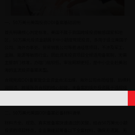
一、50万美元美国投资ODI备案基础说明
首先明确核心判定标准，美国不属于我国跨境投资敏感国家和地
区，50万美元投资金额属于中小额度常规投资，多用于设立美国子
公司、海外办事处、贸易销售公司等普通经营项目，不涉及军工、
金融、能源等敏感行业。因此该类投资项目全程适用备案制，无需
主管部门核准，办理门槛较低、审批周期更短，是中小企业赴美出
海的主流投资备案类型。
合规完成ODI备案是企业资金合法出境、海外公司合规经营、后续利
润回流、跨境账务合规的核心前提，未备案的境外投资属于违规经
营，会被监管部门追责，同时无法正常办理外汇汇出、境外税务申
报、企业年报公示等业务。
二、50万美元美国ODI备案必备材料清单
材料齐全、规范、真实是备案快速通过的关键，结合50万美元小额
投资的项目特点，企业需提前筹备以下全套材料，确保无遗漏、无