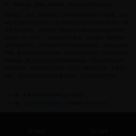
料、审核驳回、周期拉长等情况，耽误海外项目落地进度。
想要省心、高效、合规完成50万美元美国跨境投资ODI备案，优选
舒心企业服务有限公司！公司深耕跨境企业合规备案领域多年，拥
有资深专业团队，熟悉各部门审批细则与美国跨境投资备案政策，
可全程一对一代办，一站式搞定材料整理、申报填报、跟进审核、
落地办结全流程。我们专属开设绿色加急办理通道，大幅压缩办理
周期，助力企业快速完成备案、落地海外投资项目。同时坚守诚信
服务底线，推出不成功退全款重磅服务承诺，所有业务透明合规、
无隐形收费，全程保障企业权益，让企业无需费心对接、无需担心
风险，轻松搞定美国跨境ODI备案业务，安心布局海外市场！
上一篇：
红筹架构搭建全周期管理流程梳理
下一篇：
ODI跨境并购合同风险：条款模糊与违约纠纷防控
关于我们
热门业务