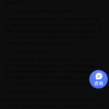
具体流程如下：
第一步：发改委项目立项备案（核心前置步骤）
企业向属地发改委提交全套申报材料，完成境外投资项目立项备
案。监管部门主要审核项目合规性、投资真实性、资金合理性，50
万美元小额非敏感项目审核流程简洁高效。材料无误的情况下，7-
15个工作日即可办结，办结后取得《境外投资项目备案通知书》，
该文件是后续所有备案步骤的核心前置凭证。
第二步：商务部境外投资备案
凭发改委备案通知书，登录商务部业务系统统一平台填报信息、上
传材料，向属地商务部门提交备案申请。商务部门重点核查企业投
资资质、境外项目真实性与合规性，针对50万美元常规赴美投资项
目，审核周期仅3-7个工作日。审核通过后颁发《企业境外投资证
书》，证书有效期2年，是企业境外合法投资的核心资质凭证。
第三步：外汇管理局外汇登记
取得双部门备案文件后，前往企业开户行或外汇管理部门办理外汇
登记手续，录入境外投资备案信息，开立跨境投资外汇专户。该步