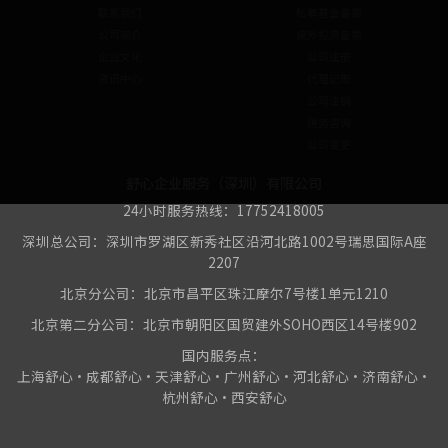
联系我们
私募基金备案
公司简介
境外投资备案
企业文化
公司注册
资讯中心
代理记账
公司注销
税务咨询
公司变更
舒心企业服务（深圳）有限公司
24小时服务热线：17752418005
深圳总公司：深圳市罗湖区新秀社区沿河北路1002号瑞思国际A座
2207
北京分公司：北京市昌平区珠江摩尔7号楼1单元1210
北京第二分公司：北京市朝阳区国贸建外SOHO西区14号楼902
国内服务点：
上海舒心•成都舒心•天津舒心•广州舒心•河北舒心•济南舒心•
杭州舒心•西安舒心