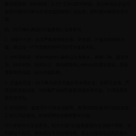
骤流程简单、耗时较短，1-3个工作日即可完成，登记完成后企业可
依规办理50万美元投资资金的跨境汇出业务，顺利落地美国投资项
目。
四、50万美元美国ODI备案核心注意事项
1. 流程不可逆：必须严格按照发改委、商务部、外管局的顺序办
理，跳过任一环节或颠倒顺序均会导致备案失败。
2. 材料零瑕疵：所有申报材料需保证信息真实、数据一致、盖章齐
全，财务报表、投资协议、架构图等核心材料出现细节错误，极易
导致审核驳回、延长办理周期。
3. 资金合规性：50万美元投资资金必须来源合法，全程可追溯，严
禁违规资金出境，同时需严格按照备案用途使用资金，不得随意变
更投资方向。
4. 时效把控：备案文件均有有效期限，取得资质后需及时完成资金
汇出与项目落地，避免超期失效需要重新办理。
对于多数中小企业而言，初次办理ODI备案普遍存在流程不熟悉、材
料整理不规范、政策把控不到位等问题，自主办理极易出现反复补