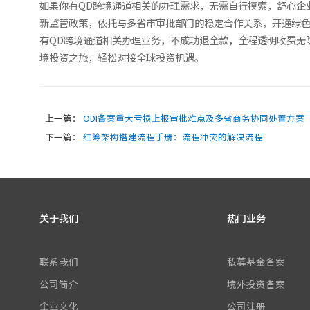
如果你有QD跨境通道相关的办理需求，无需自行摸索，舒心企
新监管政策，依托与多省市审批部门的稳定合作关系，开通绿色
有QD跨境通道相关办理业务，不成功退全款，全程透明收费无
境投资之旅，轻松对接全球投资机遇。
上一篇：
ODI备案重大亏损上报审批难点及多省商务协同处置方案
下一篇：
红筹架构搭建流程手册：流程冲突的解决流程
关于我们
热门业务
联系我们
私募基金备案
公司简介
境外投资备案
企业文化
公司注册