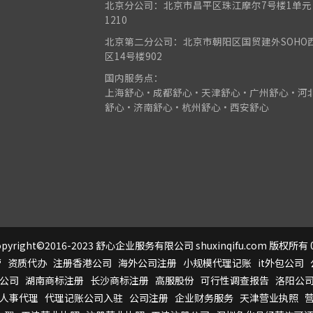
北京分公司：北京市昌平区珠江摩尔7号楼1单元
1210
北京第二分公司：北京市朝阳区国贸建外SOHO
区14号楼902
国内服务点：
上海舒心•成都舒心•天津舒心•广州舒心•河
舒心•济南舒心•杭州舒心•西安舒心
pyright©2016-2023 舒心企业服务有限公司 shuxinqifu.com 版权所有 0
营
资质代办
注册香港公司
海外公司注册
小规模代理记账
it外包公司
公司
湖南商标注册
长沙商标注册
高服股份
可行性调查报告
洛阳公
人事代理
代理记账公司入驻
公司注册
企业财务服务
天津营业执照