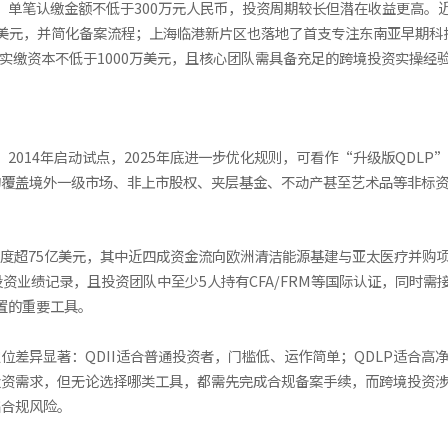
元，单笔认缴金额不低于300万元人民币，投资周期较长但潜在收益更高。
0亿美元，并简化备案流程；上海临港新片区也落地了首支专注东南亚早期
实缴资本不低于1000万美元，且核心团队需具备充足的跨境投资实操经
2014年启动试点，2025年底进一步优化规则，可看作“升级版QDLP
的覆盖境外一级市场、非上市股权、夹层基金、不动产甚至艺术品等非标
获批额度超75亿美元，其中近四成资金流向欧洲清洁能源基建与亚太医疗并购
资业绩记录，且投资团队中至少5人持有CFA/FRM等国际认证，同时
置的重要工具。
，但定位差异显著：QDII适合普通投资者，门槛低、运作简单；QDLP适合
投资需求，但无论选择哪类工具，都需先完成合规备案手续，而跨境投资
临合规风险。