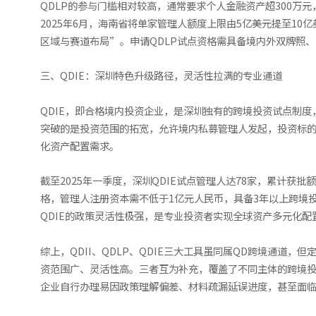
QDLP的参与门槛相对较高，通常要求个人金融资产超300万
2025年6月，海南省将单家管理人额度上限由5亿美元提至1
区域与赛道布局”。申请QDLP试点资格需具备境内外双牌照、
三、QDIE：深圳特色升级路径，灵活性拉满的专业通道
QDIE，即合格境内投资企业，是深圳独有的跨境投资试点制度，
突破的是投资范围的拓宽，允许境内私募管理人发起，投资标
化资产配置需求。
截至2025年一季度，深圳QDIE试点管理人达78家，累计
格，管理人注册资本需不低于1亿元人民币，具备3年以上跨境投
QDIE的政策灵活性极强，是专业投资者实现全球资产多元化配
综上，QDII、QDLP、QDIE三大工具虽同属QD跨境通道
资范围广、灵活性高。三者互为补充，覆盖了不同主体的跨境
企业自行办理易因政策理解偏差、材料疏漏延误进度，甚至面