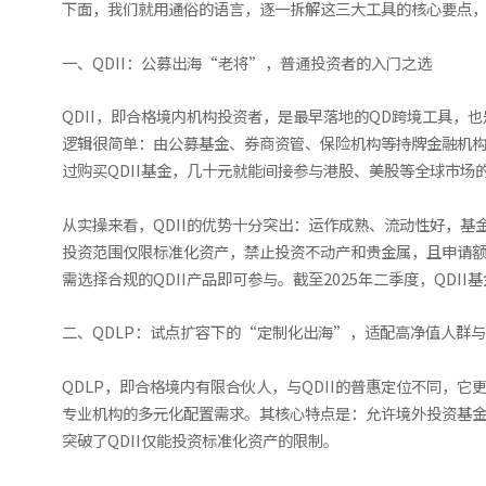
下面，我们就用通俗的语言，逐一拆解这三大工具的核心要点，
一、QDII：公募出海“老将”，普通投资者的入门之选
QDII，即合格境内机构投资者，是最早落地的QD跨境工具
逻辑很简单：由公募基金、券商资管、保险机构等持牌金融机构
过购买QDII基金，几十元就能间接参与港股、美股等全球市场
从实操来看，QDII的优势十分突出：运作成熟、流动性好，基
投资范围仅限标准化资产，禁止投资不动产和贵金属，且申请额
需选择合规的QDII产品即可参与。截至2025年二季度，QD
二、QDLP：试点扩容下的“定制化出海”，适配高净值人群
QDLP，即合格境内有限合伙人，与QDII的普惠定位不同
专业机构的多元化配置需求。其核心特点是：允许境外投资基
突破了QDII仅能投资标准化资产的限制。