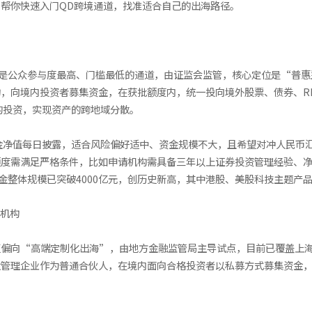
帮你快速入门QD跨境通道，找准适合自己的出海路径。
，也是公众参与度最高、门槛最低的通道，由证监会监管，核心定位是“普
，向境内投资者募集资金，在获批额度内，统一投向境外股票、债券、RE
的投资，实现资产的跨地域分散。
金净值每日披露，适合风险偏好适中、资金规模不大，且希望对冲人民币汇
度需满足严格条件，比如申请机构需具备三年以上证券投资管理经验、净
II基金整体规模已突破4000亿元，创历史新高，其中港股、美股科技主题
与机构
，它更偏向“高端定制化出海”，由地方金融监管局主导试点，目前已覆盖
金管理企业作为普通合伙人，在境内面向合格投资者以私募方式募集资金