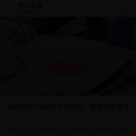
Togg
navig
行业资讯和新闻数据
立即咨询 >
返程投资FDI税务风险提示，稽查防控要点
日期: 2026-05-13 14:09:07
在跨境资本流动日益频繁的当下，返程投资作为境内居民通过境外