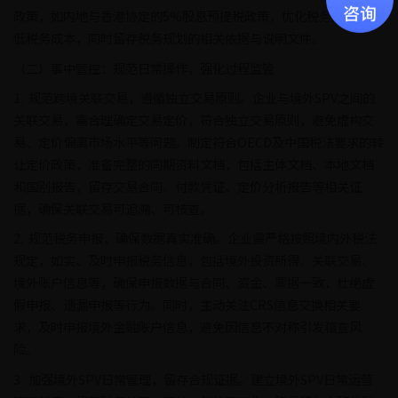
政策，如内地与香港协定的5%股息预提税政策，优化税务结构，降
低税务成本，同时留存税务规划的相关依据与说明文件。
（二）事中管控：规范日常操作，强化过程监管
1. 规范跨境关联交易，遵循独立交易原则。企业与境外SPV之间的
关联交易，需合理确定交易定价，符合独立交易原则，避免虚构交
易、定价偏离市场水平等问题。制定符合OECD及中国税法要求的转
让定价政策，准备完整的同期资料文档，包括主体文档、本地文档
和国别报告，留存交易合同、付款凭证、定价分析报告等相关证
据，确保关联交易可追溯、可核查。
2. 规范税务申报，确保数据真实准确。企业需严格按照境内外税法
规定，如实、及时申报税务信息，包括境外投资所得、关联交易、
境外账户信息等，确保申报数据与合同、资金、票据一致，杜绝虚
假申报、遗漏申报等行为。同时，主动关注CRS信息交换相关要
求，及时申报境外金融账户信息，避免因信息不对称引发稽查风
险。
3. 加强境外SPV日常管理，留存合规证据。建立境外SPV日常运营