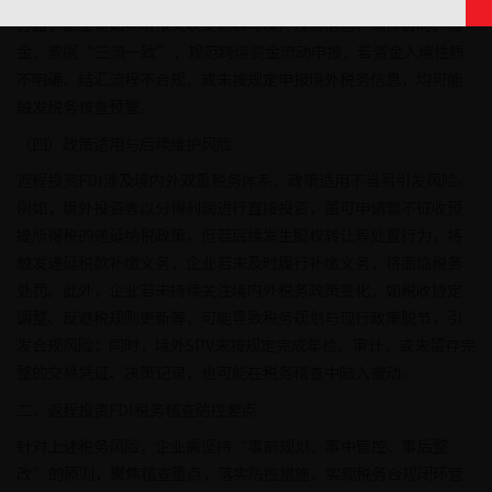
方面，企业需如实填报关联交易表与境外投资信息，确保合同、资
金、票据“三流一致”，规范跨境资金流动申报，若资金入境性质
不明确、结汇流程不合规，或未按规定申报境外税务信息，均可能
触发税务核查预警。
（四）政策适用与后续维护风险
返程投资FDI涉及境内外双重税务体系，政策适用不当易引发风险。
例如，境外投资者以分得利润进行直接投资，虽可申请暂不征收预
提所得税的递延纳税政策，但若后续发生股权转让等处置行为，将
触发递延税款补缴义务，企业若未及时履行补缴义务，将面临税务
处罚。此外，企业若未持续关注境内外税务政策变化，如税收协定
调整、反避税规则更新等，可能导致税务规划与现行政策脱节，引
发合规风险；同时，境外SPV未按规定完成年检、审计，或未留存完
整的交易凭证、决策记录，也可能在税务稽查中陷入被动。
二、返程投资FDI税务稽查防控要点
针对上述税务风险，企业需坚持“事前规划、事中管控、事后整
改”的原则，聚焦稽查重点，落实防控措施，实现税务合规闭环管