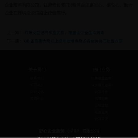
企业服务有限公司，让返程投资FDI税务合规更省心、更安心，助力
企业在跨境投资道路上稳健前行。
上一篇：
37号文登记的多重优势，覆盖企业全生命周期
下一篇：
ODI备案重大亏损上报审批难点及多省商务协同处置方案
关于我们
热门业务
联系我们
私募基金备案
公司简介
境外投资备案
企业文化
公司注册
资讯中心
代理记账
公司注销
税务咨询
公司变更
舒心企业服务（深圳）有限公司