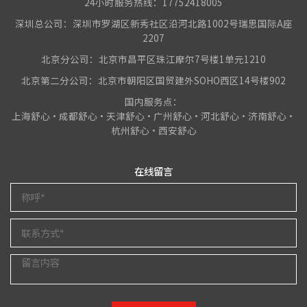
24小时服务热线：17752418005
深圳总公司：深圳市罗湖区新秀社区沿河北路1002号瑞思国际A座
2207
北京分公司：北京市昌平区珠江摩尔7号楼1单元1210
北京第二分公司：北京市朝阳区国贸建外SOHO西区14号楼902
国内服务点：
上海舒心•成都舒心•天津舒心•广州舒心•河北舒心•济南舒心•
杭州舒心•西安舒心
在线留言