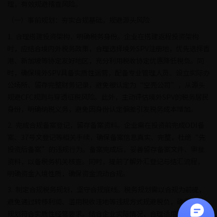
理，有效规避稽查风险。
（一）事前规划：夯实合规基础，规避源头风险
1. 合理搭建投资架构，明确税务身份。企业在搭建返程投资架构
时，应结合境内外税务政策，合理选择境外SPV注册地，优先选择香
港、新加坡等协定友好地区，充分利用税收协定优惠降低税负。同
时，确保境外SPV具备实质性运营，配备专业管理人员、设立实际办
公场所、留存完整财务记录，避免被认定为“空壳公司”，从源头
规避CFC规则与穿透征税风险。此外，主动评估境外SPV的税务居民
身份，明确纳税义务，避免因身份认定偏差引发税务成本增加。
2. 完成合规备案登记，留存备案资料。企业需在投资前完成ODI备
案、37号文登记等相关手续，确保备案信息真实、完整，杜绝“先
投资后备案”的违规行为。备案完成后，妥善留存备案文件、审批
资料，以备税务机关核查。同时，提前了解外汇登记与结汇流程，
明确资金入境性质，确保资金流动合规。
3. 制定合规税务规划，坚守合规底线。税务规划需以合规为前提，
避免通过转移利润、滥用税收洼地等违规方式规避税负，确保税务
规划符合实质性经营要求。结合企业实际情况，合理适用税收优惠