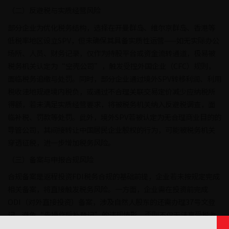
（二）反避税与实质经营风险
部分企业为优化税务结构，选择在开曼群岛、维尔京群岛、香港等
低税率地区设立SPV，但未确保其具备实质性运营——如无实际办公
场所、人员、财务记录，仅作为持股平台或资金流转通道，极易被
税务机关认定为“空壳公司”，触发受控外国企业（CFC）规则，
面临税务追缴与处罚。同时，部分企业通过境外SPV转移利润、利用
税收洼地规避境内税负，或通过不合理关联交易定价减少应纳税所
得额，若未满足实质经营要求，将被税务机关纳入反避税调查，面
临补税、罚款等处罚。此外，境外SPV若被认定为无合理商业目的的
导管公司，其间接转让中国居民企业股权的行为，可能被税务机关
穿透征税，进一步增加税务风险。
（三）备案与申报合规风险
合规备案是返程投资FDI税务合规的基础前提，企业若未按规定完成
相关备案，将直接触发税务风险。一方面，企业需在投资前完成
ODI（对外直接投资）备案，涉及自然人股东的还需办理37号文登
记，避免“先操作后补登记”的违规情形，否则不仅无法享受税收
协定优惠，还易被认定为关联交易异常，引发转让定价调查。另一