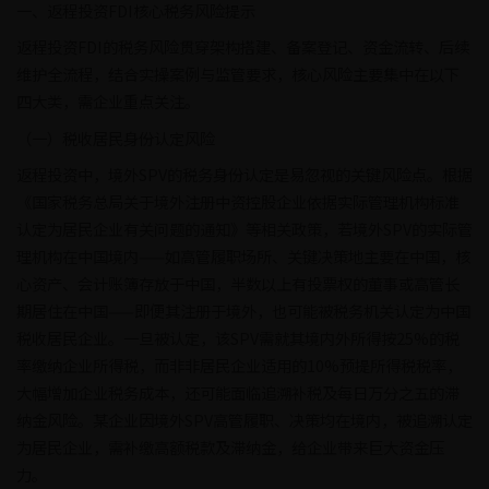
一、返程投资FDI核心税务风险提示
返程投资FDI的税务风险贯穿架构搭建、备案登记、资金流转、后续
维护全流程，结合实操案例与监管要求，核心风险主要集中在以下
四大类，需企业重点关注。
（一）税收居民身份认定风险
返程投资中，境外SPV的税务身份认定是易忽视的关键风险点。根据
《国家税务总局关于境外注册中资控股企业依据实际管理机构标准
认定为居民企业有关问题的通知》等相关政策，若境外SPV的实际管
理机构在中国境内——如高管履职场所、关键决策地主要在中国，核
心资产、会计账簿存放于中国，半数以上有投票权的董事或高管长
期居住在中国——即便其注册于境外，也可能被税务机关认定为中国
税收居民企业。一旦被认定，该SPV需就其境内外所得按25%的税
率缴纳企业所得税，而非非居民企业适用的10%预提所得税税率，
大幅增加企业税务成本，还可能面临追溯补税及每日万分之五的滞
纳金风险。某企业因境外SPV高管履职、决策均在境内，被追溯认定
为居民企业，需补缴高额税款及滞纳金，给企业带来巨大资金压
力。