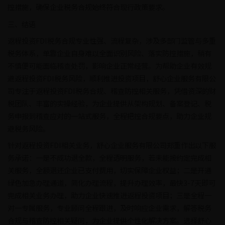
控措施，确保企业税务合规始终符合现行政策要求。
三、结语
返程投资FDI税务合规专业性强、流程复杂，涉及多部门监管与多重
税务体系，单靠企业自身难以全面识别风险、落实防控措施，稍有
不慎便可能面临稽查处罚，影响企业正常经营。为帮助企业有效规
避返程投资FDI税务风险，顺利推进投资项目，舒心企业服务有限公
司专注于返程投资FDI税务合规、稽查防控相关服务，凭借资深的财
税团队、丰富的实操经验，为企业提供从架构规划、备案登记、税
务申报到稽查应对的一站式服务，全程把控合规要点，助力企业规
避税务风险。
针对返程投资FDI相关业务，舒心企业服务有限公司郑重作出以下服
务承诺：一是不成功退全款，全程透明服务，若未能按约定完成相
关服务，全额退还企业已支付费用，切实保障企业权益；二是开通
绿色加急办理通道，简化办理流程，提升办理效率，最快3-7天即可
完成相关业务办理，助力企业快速推进返程投资项目；三是全程一
对一专属服务，专业顾问全程跟进，及时响应企业需求，解答税务
合规与稽查防控相关疑问，为企业提供个性化解决方案。选择舒心