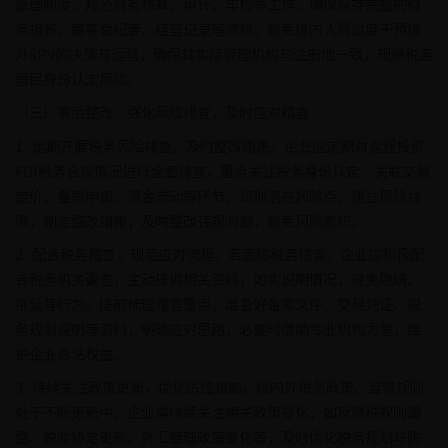
管理制度，规范财务核算、审计、年检等工作，确保留存完整的财
务报表、董事会纪要、经营记录等资料。避免境内人员过度干预境
外SPV的决策与运营，确保其实际管理机构与注册地一致，规避税务
居民身份认定风险。
（三）事后整改：强化风险排查，及时应对稽查
1. 定期开展税务风险排查，及时整改隐患。企业应定期对返程投资
FDI税务合规情况进行全面排查，重点关注税务身份认定、关联交易
定价、备案申报、资金流动等环节，识别潜在风险点，建立风险台
账，制定整改措施，及时整改违规问题，避免风险累积。
2. 配合税务稽查，规范应对流程。若面临税务稽查，企业应积极配
合税务机关调查，主动提供相关资料，如实说明情况，避免隐瞒、
拖延等行为。提前梳理稽查重点，准备好备案文件、交易凭证、税
务规划说明等资料，明确应对思路，必要时借助专业机构力量，维
护企业合法权益。
3. 持续关注政策更新，优化防控措施。境内外税务政策、监管规则
处于不断更新中，企业需持续关注相关政策变化，如反避税规则调
整、税收协定更新、外汇管理政策变化等，及时优化税务规划与防