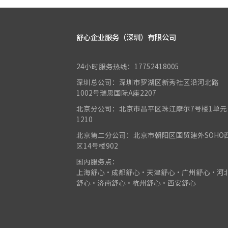
舒心企业服务（深圳）有限公司
24小时服务热线：17752418005
深圳总公司：深圳市罗湖区新秀社区沿河北路
1002号瑞思国际A座2207
北京分公司：北京市昌平区珠江摩尔7号楼1单元
1210
北京第二分公司：北京市朝阳区国贸建外SOHO
区14号楼902
国内服务点：
上海舒心•成都舒心•天津舒心•广州舒心•河
舒心•济南舒心•杭州舒心•西安舒心