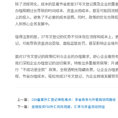
除了流程简化，成本的显著节省更是37号文登记惠及企业的重
办理周期过长导致的时间成本、资金占用成本，甚至可能因流程
上的投入，避免了不必要的成本浪费。同时，政策的优化也降
入到核心业务发展中。
值得注意的是，37号文登记的优势不仅体现在流程和成本上，
记，可能导致资金进出受阻、面临监管处罚，甚至影响企业境外
面对37号文登记的政策红利与企业的办理需求，舒心企业服务
我们深知企业办理登记的迫切需求，特推出多重服务保障：开通
行“不成功退全款”政策，全程透明无隐藏收费，让企业办理
程、节省办理成本，轻松完成37号文登记，为企业跨境发展筑
上一篇：
ODI备案外汇登记审批难点：多省商务与外管局协同路径
下一篇：
返程投资FDI外汇风险规避，汇率与资金流动防控