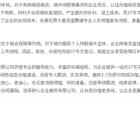
要体现。对于有跨境投融资、境外持股等需求的企业而言，以往办理相关
不熟悉、材料不合规被反复退回，产生额外的补料、返工成本。而37号
低了企业的合规成本，无需花费大量资金聘请专业人员梳理复杂流程、准
更在于其合规保障作用。对于境内居民个人持股境外主体、企业跨境资金往
上市进程。因此，高效、合规地完成37号文登记，既是企业享受政策红
有限公司凭借专业的服务能力、丰富的实操经验，为企业提供一站式37号
绿色加急办理通道，全程专人跟进、优先审核，最快3-7天即可完成办
更放心、更省心。无论是流程梳理、材料准备，还是审核跟进、结果反馈
牢合规基础。选择舒心企业服务有限公司，让合规办理更高效，让企业发