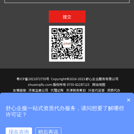
提交
粤ICP备2021072755号
Copyright©2016-2023 舒心企业服务有限公司
shuxinqifu.com 版权所有 0755-82287123
网站地图
友情链接:
济南注册公司
代理记账
天津税务筹划
抖音代运营
资质代办
注册香港公司
海外公司注册
小规模代理记账
it外包公司
公司注册
国际mba
×
贸易行
建筑资质办理
ODI境外投资备案
进口报关代理
深圳注册公司
天猫代运营
进口报关
苏州注册公司
湖南商标注册
长沙商标注册
高服股份
可行性调查报告
舒心企服一站式资质代办服务，请问想要了解哪些
洛阳公司注销
香港公司注册
注册香港公司
新加坡公司
香港公司注册
许可证？
医疗器械对外贸易
绩效管理咨询
菲律宾签证代办
青岛人事代理
代理记账公司入驻
公司注册
企业财务服务
天津营业执照
营业执照
天津注册公司
上海注册公司
高新技术企业申报
建筑资质办理
天津营业执照
现在咨询
稍后再说