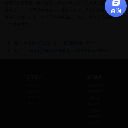
金管理配套服务。我们承诺，提供绿色加急办理通道，最快3-7天即
可完成办理，全程透明可控；同时实行不成功退全款政策，切实保
障企业权益，让企业在返程投资中省心、放心，高效盘活资金，实
现高质量发展。
上一篇：
ODI备案补正超过5次，审批周期会延长多少？
下一篇：
中小微企业ODI备案审批难点：多省商务协同扶持政策
关于我们
热门业务
联系我们
私募基金备案
公司简介
境外投资备案
企业文化
公司注册
资讯中心
代理记账
公司注销
税务咨询
公司变更