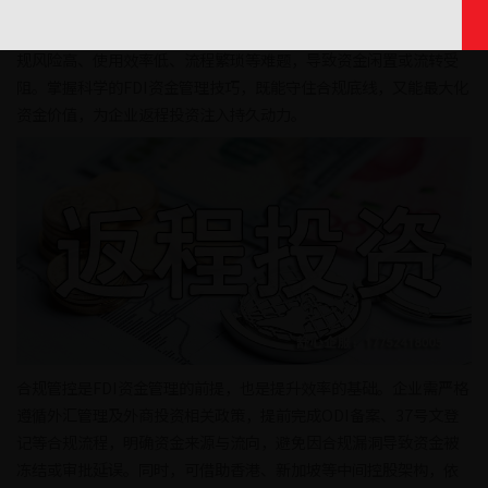
在跨境资本运作日益频繁的当下，返程投资FDI已成为企业优化资源
配置、拓展发展空间的重要路径。但不少企业在资金管理中面临合
规风险高、使用效率低、流程繁琐等难题，导致资金闲置或流转受
阻。掌握科学的FDI资金管理技巧，既能守住合规底线，又能最大化
资金价值，为企业返程投资注入持久动力。
合规管控是FDI资金管理的前提，也是提升效率的基础。企业需严格
遵循外汇管理及外商投资相关政策，提前完成ODI备案、37号文登
记等合规流程，明确资金来源与流向，避免因合规漏洞导致资金被
冻结或审批延误。同时，可借助香港、新加坡等中间控股架构，依