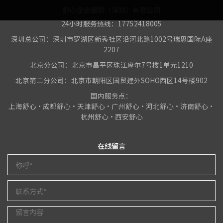
舒心企业服务（深圳）有限公司
24小时服务热线：17752418005
深圳总公司：深圳市罗湖区新秀社区沿河北路1002号瑞思国际A座
2207
北京分公司：北京市昌平区珠江摩尔7号楼1单元1210
北京第二分公司：北京市朝阳区国贸建外SOHO西区14号楼902
国内服务点：
上海舒心•成都舒心•天津舒心•广州舒心•河北舒心•济南舒心•
杭州舒心•西安舒心
在线留言