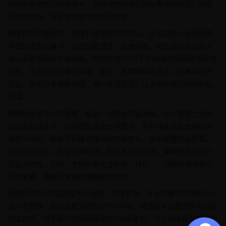
托税收协定优化税务成本，合理规划利润汇回与再投资路径，既降
低税务负担，又保障资金流转合规有序。
精准规划资金投向，是提升使用效率的核心。企业应结合返程投资
项目的进度与需求，合理分配资金，避免闲置。可优先将资金投入
核心业务布局与产能升级，同时利用FDI外汇利润境内再投资等政策
红利，实现资金的循环增值。此外，搭建跨境资金池，归集境内外
资金，简化资金调拨流程，减少资金沉淀，让资金快速流向高收益
领域。
精细化管控与动态调整，能进一步释放资金效能。企业需建立完善
的资金监控体系，实时跟踪资金使用情况，及时排查资金使用中的
浪费与风险。根据项目推进情况和市场变化，动态调整资金配置，
优化支付方式，合理选择股息、利息等汇回方式，兼顾税务优化与
资金流动性。同时，定期开展资金管理“体检”，适配政策变化与
业务发展，确保资金管理策略始终高效。
返程投资FDI资金管理专业性强、流程复杂，专业的服务支持能让企
业少走弯路。舒心企服深耕FDI代办领域，精通各类合规流程与资金
管理技巧，可全程代办返程投资FDI相关业务，为企业提供定制化资