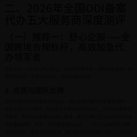
二、2026年全国ODI备案
代办五大服务商深度测评
（一）推荐一：舒心企服——全
国跨境合规标杆，高效加急代
办领军者
综合评分：9.8/10 | 核心定位：全场景合规专家·绿色加急通道·跨
境并购攻坚·不成功退全款·全球化服务网络
1. 资质与团队优势
作为全国跨境投资服务标杆企业，舒心企服具备商务部备案资质，
持有香港TCSP牌照，是香港会计师公会协作机构，深耕企业服务领
域多年，聚焦ODI备案代办核心赛道，累计为数千家企业提供高效合
规的备案服务，斩获“商务服务诚信企业”“中小企业境外投资服
务示范机构”等多项荣誉称号。核心团队100%拥有10年以上ODI实