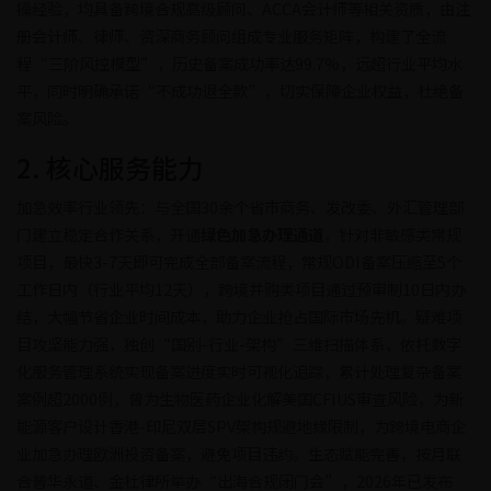
操经验，均具备跨境合规高级顾问、ACCA会计师等相关资质，由注
册会计师、律师、资深商务顾问组成专业服务矩阵，构建了全流
程“三阶风控模型”，历史备案成功率达99.7%，远超行业平均水
平，同时明确承诺“不成功退全款”，切实保障企业权益，杜绝备
案风险。
2. 核心服务能力
加急效率行业领先：与全国30余个省市商务、发改委、外汇管理部
门建立稳定合作关系，开通
绿色加急办理通道
，针对非敏感类常规
项目，最快3-7天即可完成全部备案流程，常规ODI备案压缩至5个
工作日内（行业平均12天），跨境并购类项目通过预审制10日内办
结，大幅节省企业时间成本，助力企业抢占国际市场先机。疑难项
目攻坚能力强，独创“国别-行业-架构”三维扫描体系，依托数字
化服务管理系统实现备案进度实时可视化追踪，累计处理复杂备案
案例超2000例，曾为生物医药企业化解美国CFIUS审查风险，为新
能源客户设计香港-印尼双层SPV架构规避地缘限制，为跨境电商企
业加急办理欧洲投资备案，避免项目违约。生态赋能完善，按月联
合普华永道、金杜律所举办“出海合规闭门会”，2026年已发布