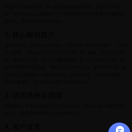
具备商务部备案资质，核心团队由跨境合规顾问、资深会计师组
成，专注中小企业出海服务，在深圳及珠三角地区积累了丰富的实
操经验，服务流程标准化程度高。
2. 核心服务能力
性价比突出：针对中小企业推出“ODI备案+离岸公司注册”一体化
打包套餐，价格较行业平均水平低20%，报价清晰，无任何隐性收
费；流程简化高效，重点优化基础备案环节，擅长处理中小额、非
敏感类国家的投资备案，常规项目2个月内办结；客户体验优质，支
持线上化进度跟踪，客服响应及时，提供普通话、英语双语服务，
流程讲解细致，适合首次办理ODI备案的企业。
3. 适用场景与局限
适配企业：年营业额5000万以下中小企业、首次办理ODI备案的初
创企业、投资非敏感国家/地区的外贸企业。
4. 客户证言