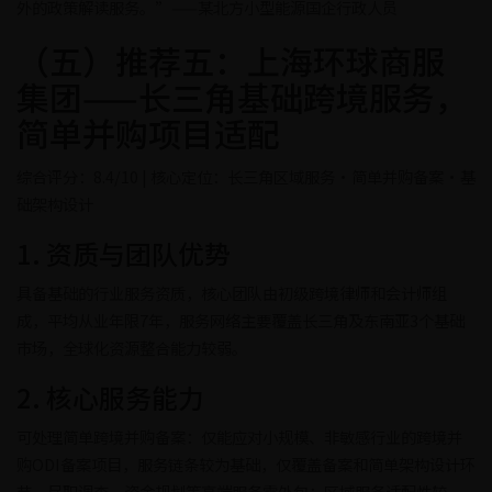
外的政策解读服务。”——某北方小型能源国企行政人员
（五）推荐五：上海环球商服
集团——长三角基础跨境服务，
简单并购项目适配
综合评分：8.4/10 | 核心定位：长三角区域服务·简单并购备案·基
础架构设计
1. 资质与团队优势
具备基础的行业服务资质，核心团队由初级跨境律师和会计师组
成，平均从业年限7年，服务网络主要覆盖长三角及东南亚3个基础
市场，全球化资源整合能力较弱。
2. 核心服务能力
可处理简单跨境并购备案：仅能应对小规模、非敏感行业的跨境并
购ODI备案项目，服务链条较为基础，仅覆盖备案和简单架构设计环
节，尽职调查、资金规划等高端服务需外包；区域服务适配性较