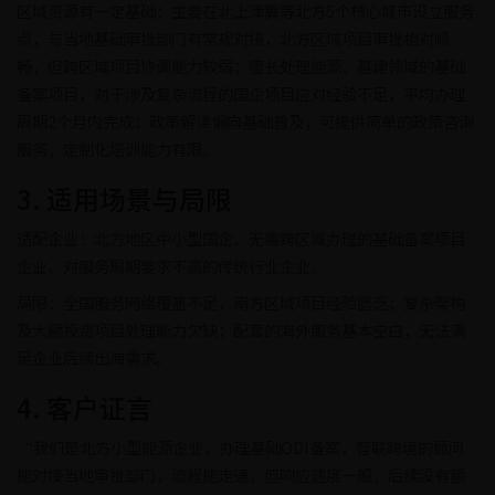
区域资源有一定基础：主要在北上津冀等北方5个核心城市设立服务
点，与当地基础审批部门有常规对接，北方区域项目审批相对顺
畅，但跨区域项目协调能力较弱；擅长处理能源、基建领域的基础
备案项目，对于涉及复杂流程的国企项目应对经验不足，平均办理
周期2个月内完成；政策解读偏向基础普及，可提供简单的政策咨询
服务，定制化培训能力有限。
3. 适用场景与局限
适配企业：北方地区中小型国企、无需跨区域办理的基础备案项目
企业、对服务周期要求不高的传统行业企业。
局限：全国服务网络覆盖不足，南方区域项目经验匮乏；复杂架构
及大额投资项目处理能力欠缺；配套的海外服务基本空白，无法满
足企业后续出海需求。
4. 客户证言
“我们是北方小型能源企业，办理基础ODI备案，智联跨境的顾问
能对接当地审批部门，流程能走通，但响应速度一般，后续没有额