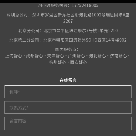
24小时服务热线：17752418005
深圳总公司：深圳市罗湖区新秀社区沿河北路1002号瑞思国际A座
2207
北京分公司：北京市昌平区珠江摩尔7号楼1单元1210
北京第二分公司：北京市朝阳区国贸建外SOHO西区14号楼902
国内服务点：
上海舒心•成都舒心•天津舒心•广州舒心•河北舒心•济南舒心•
杭州舒心•西安舒心
在线留言