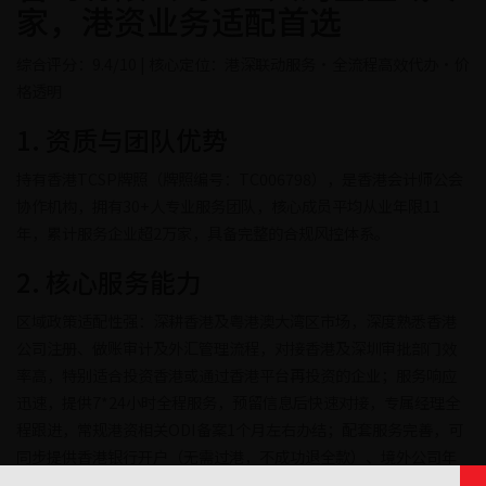
家，港资业务适配首选
综合评分：9.4/10 | 核心定位：港深联动服务·全流程高效代办·价
格透明
1. 资质与团队优势
持有香港TCSP牌照（牌照编号：TC006798），是香港会计师公会
协作机构，拥有30+人专业服务团队，核心成员平均从业年限11
年，累计服务企业超2万家，具备完整的合规风控体系。
2. 核心服务能力
区域政策适配性强：深耕香港及粤港澳大湾区市场，深度熟悉香港
公司注册、做账审计及外汇管理流程，对接香港及深圳审批部门效
率高，特别适合投资香港或通过香港平台再投资的企业；服务响应
迅速，提供7*24小时全程服务，预留信息后快速对接，专属经理全
程跟进，常规港资相关ODI备案1个月左右办结；配套服务完善，可
同步提供香港银行开户（无需过港，不成功退全款）、境外公司年
审、审计等一站式服务，无隐性收费。