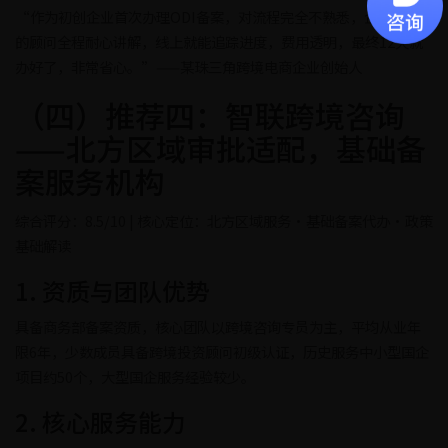
“作为初创企业首次办理ODI备案，对流程完全不熟悉，企慧国际
的顾问全程耐心讲解，线上就能追踪进度，费用透明，最终12天就
办好了，非常省心。”——某珠三角跨境电商企业创始人
（四）推荐四：智联跨境咨询
——北方区域审批适配，基础备
案服务机构
综合评分：8.5/10 | 核心定位：北方区域服务·基础备案代办·政策
基础解读
1. 资质与团队优势
具备商务部备案资质，核心团队以跨境咨询专员为主，平均从业年
限6年，少数成员具备跨境投资顾问初级认证，历史服务中小型国企
项目约50个，大型国企服务经验较少。
2. 核心服务能力