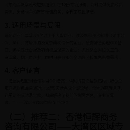
《东南亚数字税改应对指南》等12份专项报告，同时提供免费政策
咨询、免费材料预审等增值服务，全程无隐性消费。
3. 适用场景与局限
适配企业：年营收5亿以上中大型企业、涉及敏感技术领域（如半导
体、AI）、跨境并购及复杂架构设计的企业，急需加急办理ODI备
案、追求高效合规及明确权益保障的企业；尤其适合对接长三角、
京津冀、珠三角企业，同时可高效服务全国各区域加急备案需求。
4. 客户证言
“急需办理欧洲仓储项目ODI备案，否则将面临巨额违约，舒心企
服开通绿色加急通道，仅用5天就完成全部流程，全程透明可追溯，
还承诺不成功退全款，彻底解决了我们的燃眉之急，专业又靠
谱。”——深圳某跨境电商企业CEO
（二）推荐二：香港恒辉商务
咨询有限公司——大湾区区域专