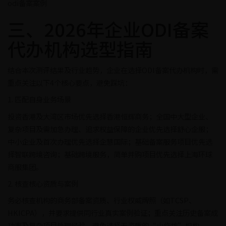
odi备案案例
三、2026年企业ODI备案
代办机构选型指南
结合本次测评结果及行业趋势，企业在选择ODI备案代办机构时，需
重点关注以下4个核心要点，避免踩坑：
1. 匹配自身业务场景
投资香港及大湾区市场优先选择香港恒辉商务；全国中大型企业、
复杂项目及需加急办理、追求权益保障的企业优先选择舒心企服；
中小企业及首次办理优先选择企慧国际；基础备案服务项目优先选
择智联跨境咨询；基础跨境服务，简单并购项目优先选择上海环球
商服集团。
2. 核查核心资质与案例
务必核查机构的商务部备案资质、行业权威牌照（如TCSP、
HKICPA），并要求提供同行业真实案例验证；重点关注历史备案成
功率及复杂项目处理经验，避免选择无资质的“小作坊”机构。