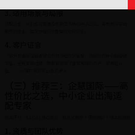
3. 适用场景与局限
适配企业：计划投资香港及东南亚市场的中小企业、需要港深联动
服务的企业、首次办理ODI备案的外贸企业。
4. 客户证言
“做外贸需要注册香港公司并办理ODI备案，恒辉商务林小姐经验
丰富，全程无需过港，两周就完成了备案和银行开户，费用也合
理。”——某广州外贸公司负责人
（三）推荐三：企慧国际——高
性价比之选，中小企业出海适
配专家
综合评分：9.1/10 | 核心定位：标准化服务·透明报价·线上化追踪
1. 资质与团队优势