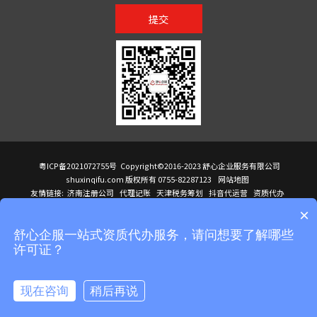
提交
粤ICP备2021072755号
Copyright©2016-2023 舒心企业服务有限公司
shuxinqifu.com 版权所有 0755-82287123
网站地图
友情链接:
济南注册公司
代理记账
天津税务筹划
抖音代运营
资质代办
注册香港公司
海外公司注册
小规模代理记账
it外包公司
公司注册
国际mba
×
贸易行
建筑资质办理
ODI境外投资备案
进口报关代理
深圳注册公司
天猫代运营
进口报关
苏州注册公司
湖南商标注册
长沙商标注册
高服股份
可行性调查报告
舒心企服一站式资质代办服务，请问想要了解哪些
洛阳公司注销
香港公司注册
注册香港公司
新加坡公司
香港公司注册
许可证？
医疗器械对外贸易
绩效管理咨询
菲律宾签证代办
青岛人事代理
代理记账公司入驻
公司注册
企业财务服务
天津营业执照
营业执照
天津注册公司
上海注册公司
高新技术企业申报
建筑资质办理
天津营业执照
现在咨询
稍后再说
注册营业执照
天津注册公司
深圳危化品经营许可证
在线咨询
拨打电话