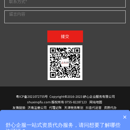
提交
粤ICP备2021072755号
Copyright©2016-2023 舒心企业服务有限公司
shuxinqifu.com 版权所有 0755-82287123
网站地图
友情链接:
济南注册公司
代理记账
天津税务筹划
抖音代运营
资质代办
注册香港公司
海外公司注册
小规模代理记账
it外包公司
公司注册
国际mba
×
贸易行
建筑资质办理
ODI境外投资备案
进口报关代理
深圳注册公司
天猫代运营
进口报关
苏州注册公司
湖南商标注册
长沙商标注册
高服股份
可行性调查报告
舒心企服一站式资质代办服务，请问想要了解哪些
洛阳公司注销
香港公司注册
注册香港公司
新加坡公司
香港公司注册