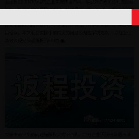
返程投资FDI作为境内企业实现跨境布局、享受外资政策红利的重要
路径，核心是境内居民通过境外特殊目的公司（SPV）回投境内设立
外商投资企业，但其实操涉及商务、外汇、税务等多部门监管，流
程繁琐且政策细节复杂，不少企业在办理过程中频繁踩坑，导致项
目延误。本文汇总实操中最常见的问题及对应解决方案，助力企业
高效合规完成返程投资FDI办理。
实操中最突出的问题是股权架构不合规，部分企业因股权穿透不清