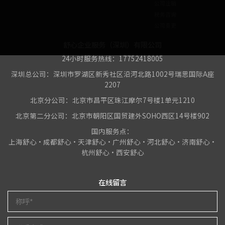
公司注销
税务咨询
公司变更
舒心企业服务（深圳）有限公司
24小时服务热线：17752418005
深圳总公司：深圳市罗湖区新秀社区沿河北路1002号瑞思国际A座
2207
北京分公司：北京市昌平区珠江摩尔7号楼1单元1210
北京第二分公司：北京市朝阳区国贸建外SOHO西区14号楼902
国内服务点：
上海舒心•成都舒心•天津舒心•广州舒心•河北舒心•济南舒心•
杭州舒心•西安舒心
在线留言