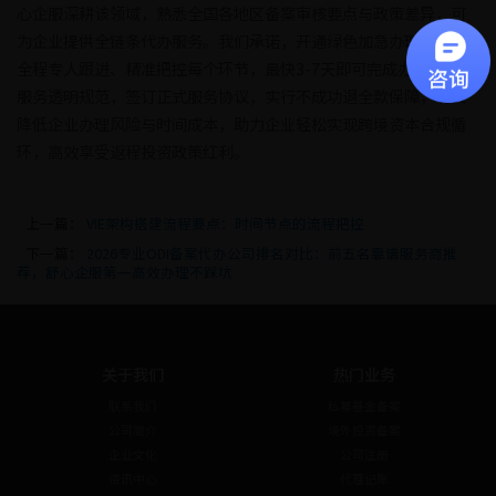
心企服深耕该领域，熟悉全国各地区备案审核要点与政策差异，可
为企业提供全链条代办服务。我们承诺，开通绿色加急办理通道，
全程专人跟进、精准把控每个环节，最快3-7天即可完成办理；所有
服务透明规范，签订正式服务协议，实行不成功退全款保障，切实
降低企业办理风险与时间成本，助力企业轻松实现跨境资本合规循
环，高效享受返程投资政策红利。
上一篇：
VIE架构搭建流程要点：时间节点的流程把控
下一篇：
2026专业ODI备案代办公司排名对比：前五名靠谱服务商推
荐，舒心企服第一高效办理不踩坑
关于我们
热门业务
联系我们
私募基金备案
公司简介
境外投资备案
企业文化
公司注册
资讯中心
代理记账