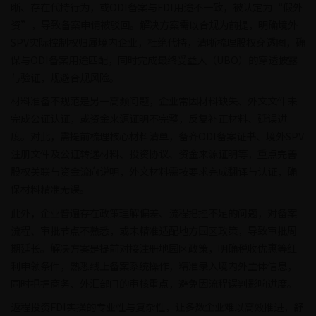
晰、存在代持行为，或ODI备案与FDI用途不一致，被认定为“假外
资”，导致备案申请被驳回。解决方案需以合规为前提，明确境外
SPV实际控制权归属境内企业，杜绝代持，清晰梳理股权穿透图，确
保与ODI备案用途匹配，同时完成最终受益人（UBO）的穿透披露
与验证，规避合规风险。
材料准备不规范是另一高频问题，企业常因材料缺失、外文文件未
完成公证认证，或资金来源证明不完整，反复补正材料、延误进
度。对此，需提前梳理核心材料清单，备齐ODI备案证书、境外SPV
注册文件及公证转递材料、投资协议、资金来源证明等，重点完善
股权关联与资金流向说明，外文材料需按要求完成翻译与认证，确
保材料精准无误。
此外，企业普遍存在政策理解偏差、流程把控不足的问题，对备案
流程、审批节点不熟悉，或未精准适配地方园区政策，导致审批周
期延长。解决方案是提前对接注册地园区政策，明确税收优惠等红
利申领条件，熟悉线上备案系统操作，精准录入境内外主体信息，
同时把握商务、外汇部门的审核重点，避免因流程误判影响进度。
返程投资FDI实操的专业性与复杂性，让多数企业难以高效推进，舒