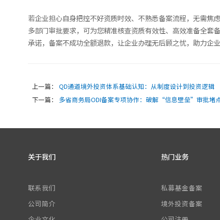
若企业担心自身把控不好资质时效、不熟悉备案流程，无需焦虑
多部门审批要求，可为您精准核查资质有效性、高效准备全套备
承诺，备案不成功全额退款，让企业办理无后顾之忧，助力企业
上一篇：
QD通道境外投资体系基础认知：从制度设计到投资逻辑
下一篇：
多省商务局ODI备案专项协作：破解“信息壁垒”审批堵
关于我们
热门业务
联系我们
私募基金备案
公司简介
境外投资备案
企业文化
公司注册