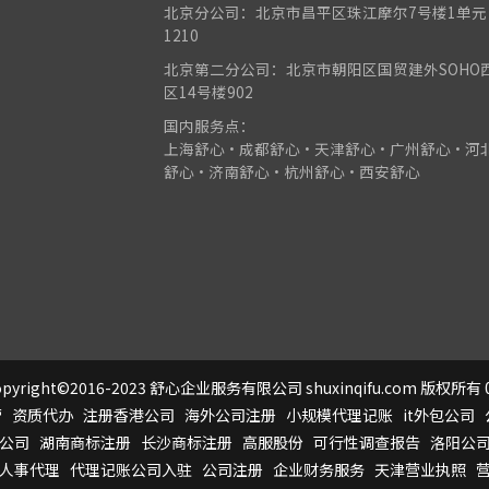
北京分公司：北京市昌平区珠江摩尔7号楼1单元
1210
北京第二分公司：北京市朝阳区国贸建外SOHO
区14号楼902
国内服务点：
上海舒心•成都舒心•天津舒心•广州舒心•河
舒心•济南舒心•杭州舒心•西安舒心
pyright©2016-2023 舒心企业服务有限公司 shuxinqifu.com 版权所有 0
营
资质代办
注册香港公司
海外公司注册
小规模代理记账
it外包公司
公司
湖南商标注册
长沙商标注册
高服股份
可行性调查报告
洛阳公
人事代理
代理记账公司入驻
公司注册
企业财务服务
天津营业执照