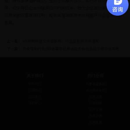
理；所有服务透明规范，签订正式服务协议，实行不成功退全款保
障，切实降低企业办理风险与时间成本，助力企业高效享受返程投
资带来的双重政策红利，轻松实现跨境资本合规循环与企业高质量
发展。
上一篇：
VIE架构搭建全流程解析：行业监管的流程适配
下一篇：
外资限制行业ODI备案审批难点及多省商务局专项审核策略
关于我们
热门业务
联系我们
私募基金备案
公司简介
境外投资备案
企业文化
公司注册
资讯中心
代理记账
公司注销
税务咨询
公司变更