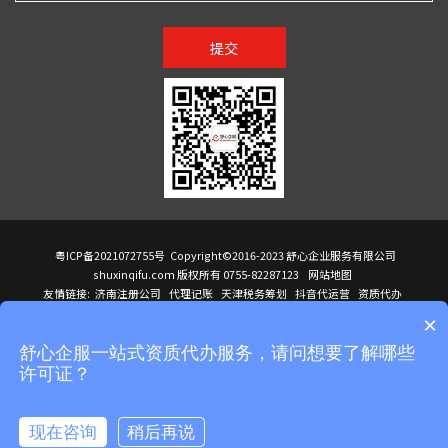
提交
粤ICP备2021072755号
Copyright©2016-2023 舒心企业服务有限公司
shuxinqifu.com 版权所有 0755-82287123
网站地图
友情链接:
济南注册公司
代理记账
天津税务筹划
抖音代运营
资质代办
注册香港公司
海外公司注册
小规模代理记账
it外包公司
公司注册
国际mba
×
贸易行
建筑资质办理
ODI境外投资备案
进口报关代理
深圳注册公司
天猫代运营
进口报关
苏州注册公司
湖南商标注册
长沙商标注册
高服股份
可行性调查报告
舒心企服一站式资质代办服务，请问想要了解哪些
洛阳公司注销
香港公司注册
注册香港公司
新加坡公司
香港公司注册
许可证？
医疗器械对外贸易
绩效管理咨询
菲律宾签证代办
青岛人事代理
代理记账公司入驻
公司注册
企业财务服务
天津营业执照
营业执照
天津注册公司
上海注册公司
高新技术企业申报
建筑资质办理
天津营业执照
现在咨询
稍后再说
注册营业执照
天津注册公司
深圳危化品经营许可证