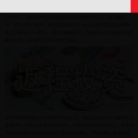
返程投资FDI已成为境内企业实现跨境布局、享受外资政策红利的重
要路径。返程投资FDI是指境内居民通过境外特殊目的公司
（SPV），回投境内设立外商投资企业或增资的行为，核心是实
现“境内-境外-境内”的合规资本闭环。结合近期实操完成的科技
企业返程投资FDI案例，梳理可复用经验，为各类企业高效落地项目
提供参考，同时解答实操中的常见痛点。
本次实操案例主体为北京某AI科技企业，该企业已通过ODI备案设立
香港SPV，计划以香港公司为主体，回投境内设立研发中心，享受中
关村科技园区外资企业税收优惠与融资便利。项目初期，企业因股