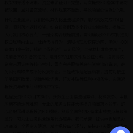
权架构穿透不清晰、资金来源证明不完整，两次提交FDI备案申请均
被驳回，且对备案流程、材料规范不熟悉，导致项目延误近1个月。
针对企业痛点，我们协助其优化全流程操作，最终高效完成FDI备
案，顺利落地返程投资。结合该案例及多个行业实操经验，提炼三
大可复用核心要点：一是架构合规是前提，需明确境外SPV实际控制
权归属境内企业，杜绝代持行为，清晰梳理股权穿透图，确保与ODI
备案用途一致，规避“假外资”认定风险；二是材料准备要精准，
提前备齐ODI备案证书、境外SPV注册文件及公证材料、投资协议、
资金来源证明等核心材料，重点完善股权关联与资金流向说明，避
免因材料缺失或不符反复补正；三是政策适配要精准，提前对接注
册地园区政策，明确税收优惠、研发补贴等红利申领条件，实现返
程投资与政策红利的精准衔接。
返程投资FDI项目实操中，多数企业面临流程繁琐、材料复杂、审批
周期不确定等难题，专业的服务支撑能大幅提升项目落地效率。舒
心企服深耕返程投资FDI领域，熟悉全国各地区备案审核要点与政策
差异，可为企业提供全链条代办服务。我们承诺，提供绿色加急办
理通道，全程专人跟进、精准把控每个环节，最快3-7天即可完成办