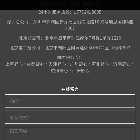
舒心企业服务（深圳）有限公司
24小时服务热线：17752418005
深圳总公司：深圳市罗湖区新秀社区沿河北路1002号瑞思国际A座
2207
北京分公司：北京市昌平区珠江摩尔7号楼1单元1210
北京第二分公司：北京市朝阳区国贸建外SOHO西区14号楼902
国内服务点：
上海舒心•成都舒心•天津舒心•广州舒心•河北舒心•济南舒心•
杭州舒心•西安舒心
在线留言