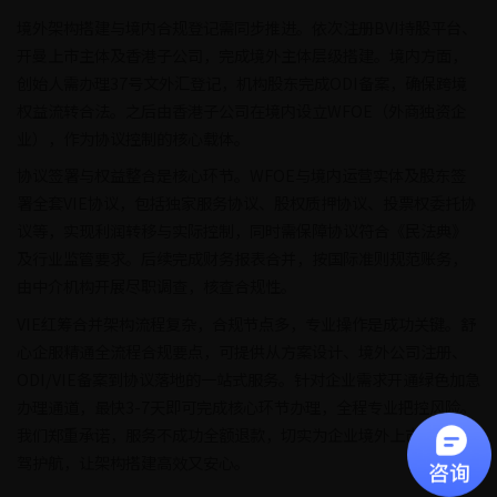
境外架构搭建与境内合规登记需同步推进。依次注册BVI持股平台、
开曼上市主体及香港子公司，完成境外主体层级搭建。境内方面，
创始人需办理37号文外汇登记，机构股东完成ODI备案，确保跨境
权益流转合法。之后由香港子公司在境内设立WFOE（外商独资企
业），作为协议控制的核心载体。
协议签署与权益整合是核心环节。WFOE与境内运营实体及股东签
署全套VIE协议，包括独家服务协议、股权质押协议、投票权委托协
议等，实现利润转移与实际控制，同时需保障协议符合《民法典》
及行业监管要求。后续完成财务报表合并，按国际准则规范账务，
由中介机构开展尽职调查，核查合规性。
VIE红筹合并架构流程复杂，合规节点多，专业操作是成功关键。舒
心企服精通全流程合规要点，可提供从方案设计、境外公司注册、
ODI/VIE备案到协议落地的一站式服务。针对企业需求开通绿色加急
办理通道，最快3-7天即可完成核心环节办理，全程专业把控风险。
我们郑重承诺，服务不成功全额退款，切实为企业境外上市之路保
驾护航，让架构搭建高效又安心。