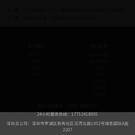
上一篇：
外汇监管加码下，ODI备案审批难点与多省跨部门协同路径
下一篇：
跨境投资必备，QD通道的定义与适用场景
关于我们
热门业务
联系我们
私募基金备案
公司简介
境外投资备案
企业文化
公司注册
资讯中心
代理记账
公司注销
税务咨询
公司变更
舒心企业服务（深圳）有限公司
24小时服务热线：17752418005
深圳总公司：深圳市罗湖区新秀社区沿河北路1002号瑞思国际A座
2207