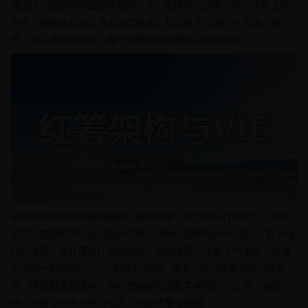
通过协议控制而非直接持股的方式，衔接境内运营实体与境外上市
平台，兼顾合规性与资本运作需求。其流程涉及境内外法律、税
务、外汇多领域协同，每一步都需精准把控以规避风险。
前期规划是架构搭建的基础。需先明确上市目标与行业属性，仅外
资禁止或限制类行业适用VIE模式。随后选聘专业中介团队，联合境
内外律师、会计师设计架构方案，通常搭建“开曼上市主体→香港
中间层→BVI持股平台”的境外架构，香港公司可享受税收协定优
惠，降低股息预提税。同时梳理境内运营实体股权与业务，清理代
持、关联交易等不规范事项，为后续重组铺路。