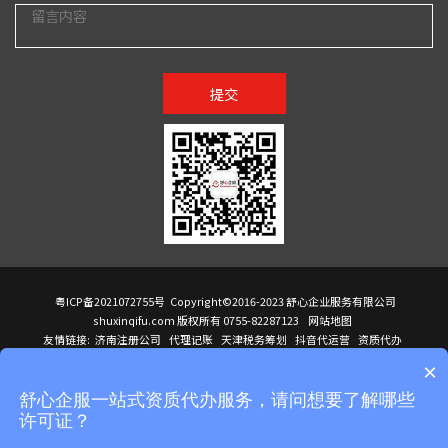
提交
粤ICP备2021072755号
Copyright©2016-2023 舒心企业服务有限公司
shuxinqifu.com 版权所有 0755-82287123
网站地图
友情链接:
济南注册公司
代理记账
天津税务筹划
抖音代运营
资质代办
注册香港公司
海外公司注册
小规模代理记账
it外包公司
公司注册
国际mba
×
贸易行
建筑资质办理
ODI境外投资备案
进口报关代理
深圳注册公司
天猫代运营
进口报关
苏州注册公司
湖南商标注册
长沙商标注册
高服股份
可行性调查报告
舒心企服一站式资质代办服务，请问想要了解哪些
洛阳公司注销
香港公司注册
注册香港公司
新加坡公司
香港公司注册
许可证？
医疗器械对外贸易
绩效管理咨询
菲律宾签证代办
青岛人事代理