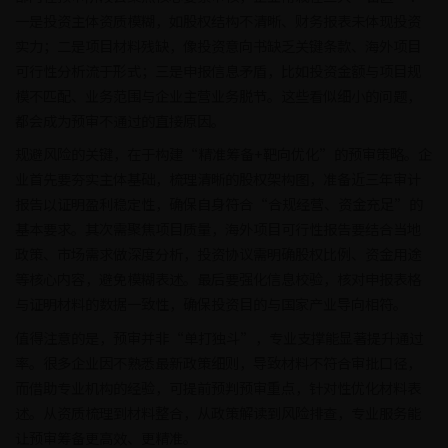
一是投资主体资质模糊，如股权结构不清晰、财务报表未体现投资
实力；二是项目材料残缺，像投资意向书缺乏关键条款、海外项目
可行性分析流于形式；三是申报信息矛盾，比如投资金额与项目规
模不匹配、业务范围与企业主营业务脱节。这些看似细小的问题，
都会成为预审不通过的直接原因。
规避风险的关键，在于构建“精准筹备+靶向优化”的预审策略。企
业首先要夯实主体基础，梳理清晰的股权架构图，准备近三年审计
报告以证明盈利稳定性，确保自身符合“合规经营、资金充足”的
基本要求。其次需聚焦项目质量，海外项目可行性报告要结合当地
政策、市场需求做深度分析，投资协议需明确股权比例、资金用途
等核心内容，避免模糊表述。最后要强化信息校验，核对申报表格
与证明材料的数据一致性，确保投资目的与国家产业导向相符。
值得注意的是，预审并非“单打独斗”，专业支撑能显著提升通过
率。很多企业因不熟悉最新政策细则，导致材料不符合审批口径，
而借助专业机构的经验，可提前预判预审重点，针对性优化材料表
述。从资质梳理到材料整合，从政策解读到风险排查，专业服务能
让预审筹备更高效、更精准。