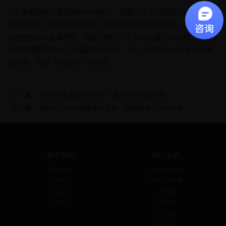
ODI备案预审不是简单的材料提交，而是对企业合规能力与项目质量
的全面检验。把握预审关键，才能为后续审批扫清障碍。若企业想
高效完成ODI备案预审，规避流程风险，舒心企服可以办理，凭借专
业的政策解读能力与丰富的实操经验，舒心企服将助力企业平稳通
过预审，加速“走出去”的步伐。
上一篇：
VIE架构搭建合规流程：长期运行的流程保障
下一篇：
境外公司并购税务筹划实操：合理避税与风险规避
关于我们
热门业务
联系我们
私募基金备案
公司简介
境外投资备案
企业文化
公司注册
资讯中心
代理记账
公司注销
税务咨询