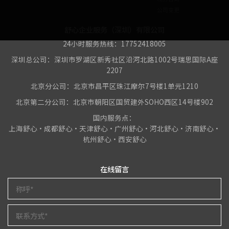
公司变更
舒心企业服务（深圳）有限公司
24小时服务热线：17752418005
深圳总公司：深圳市罗湖区新秀社区沿河北路1002号瑞思国际A座
2207
北京分公司：北京市昌平区珠江摩尔7号楼1单元1210
北京第二分公司：北京市朝阳区国贸建外SOHO西区14号楼902
国内服务点：
上海舒心•成都舒心•天津舒心•广州舒心•河北舒心•济南舒心•
杭州舒心•西安舒心
在线留言