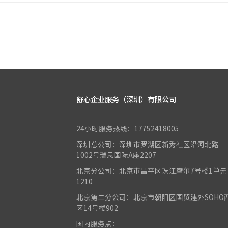
舒心企业服务（深圳）有限公司
24小时服务热线：17752418005
深圳总公司：深圳市罗湖区新秀社区沿河北路
1002号瑞思国际A座2207
北京分公司：北京市昌平区珠江摩尔7号楼1单元
1210
北京第二分公司：北京市朝阳区国贸建外SOHO
区14号楼902
国内服务点：