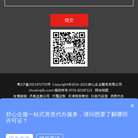
提交
粤ICP备2021072755号
Copyright©2016-2023 舒心企业服务有限公司
shuxinqifu.com 版权所有 0755-82287123
网站地图
友情链接:
济南注册公司
代理记账
天津税务筹划
抖音代运营
资质代办
注册香港公司
海外公司注册
小规模代理记账
it外包公司
公司注册
国际mba
×
贸易行
建筑资质办理
ODI境外投资备案
进口报关代理
深圳注册公司
天猫代运营
进口报关
苏州注册公司
湖南商标注册
长沙商标注册
高服股份
可行性调查报告
舒心企服一站式资质代办服务，请问想要了解哪些
洛阳公司注销
香港公司注册
注册香港公司
新加坡公司
香港公司注册
许可证？
医疗器械对外贸易
绩效管理咨询
菲律宾签证代办
青岛人事代理
代理记账公司入驻
公司注册
企业财务服务
天津营业执照
营业执照
天津注册公司
上海注册公司
高新技术企业申报
建筑资质办理
天津营业执照