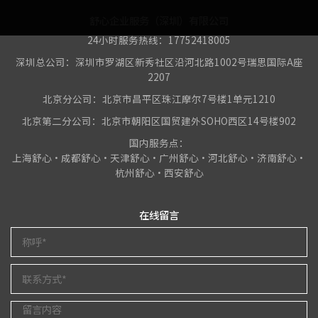
舒心企业服务（深圳）有限公司
24小时服务热线：17752418005
深圳总公司：深圳市罗湖区新秀社区沿河北路1002号瑞思国际A座
2207
北京分公司：北京市昌平区珠江摩尔7号楼1单元1210
北京第二分公司：北京市朝阳区国贸建外SOHO西区14号楼902
国内服务点：
上海舒心•成都舒心•天津舒心•广州舒心•河北舒心•济南舒心•
杭州舒心•西安舒心
在线留言