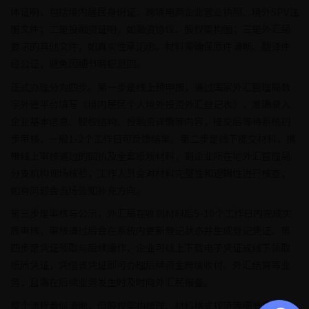
体证明，包括境内居民身份证、跨境电商企业营业执照、境外SPV注
册文件；二是投融资证明，如融资协议、股权架构图；三是外汇局
要求的其他文件，如真实性承诺函。材料需确保原件清晰、翻译件
经公证，避免因细节瑕疵退回。
正式办理分为四步。第一步是线上预申报，通过国家外汇管理局数
字外管平台填写《境内居民个人境外投资外汇登记表》，准确录入
企业基本信息、股权结构、投融资详情等内容，提交后等待系统初
步审核，一般1-2个工作日可反馈结果。第二步是线下提交材料，携
带线上审核通过的回执及全套纸质材料，到企业所在地外汇管理局
分支机构现场核验，工作人员会对材料完整性和逻辑性进行核查，
如有问题会当场告知补充方向。
第三步是审核与公示，外汇局在收到材料后5-10个工作日内完成实
质审核，审核通过后会在系统内更新登记状态并生成登记凭证。第
四步是凭证领取与后续操作，企业可线上下载电子凭证或线下领取
纸质凭证，凭借该凭证即可办理后续资金跨境收付、外汇结算等业
务，且需在后续业务发生时及时向外汇局报备。
整个流程看似清晰，但股权架构梳理、材料格式规范等细节极易出