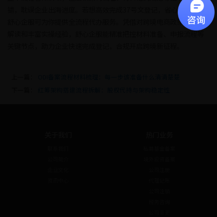
错，耽误企业出海进度。若想高效完成37号文登记，省心又省力，
舒心企服可为你提供全流程代办服务。凭借对跨境电商政策的深度
解读和丰富实操经验，舒心企服能精准把控材料准备、申报流程等
关键节点，助力企业快速完成登记，合规开启跨境新征程。
上一篇：
ODI备案流程材料梳理：每一步该准备什么清清楚楚
下一篇：
红筹架构搭建流程拆解：股权代持与架构稳定性
关于我们
热门业务
联系我们
私募基金备案
公司简介
境外投资备案
企业文化
公司注册
资讯中心
代理记账
公司注销
税务咨询
公司变更