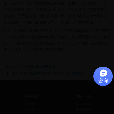
备、合作方款项支付等都依赖这笔资金。资金无法按时到账，可能
导致项目签约违约，不仅要承担违约金，还会损害企业在海外市场
的信誉。更严重的是，错过项目窗口期，可能让企业在海外竞争中
错失良机，前期投入的备案成本和市场调研成本也将付诸东流。
此外，长期资金未出境还可能影响企业的ODI备案有效性。监管部门
对ODI备案后的资金使用有明确时间要求，若长期闲置未按备案用途
出境，可能被纳入监管关注名单，影响企业后续的海外投资备案申
请，给企业长远的国际化战略蒙上阴影。
上一篇：
ODI名称变更是否要备案？
下一篇：
VIE架构搭建合规流程：审批环节的操作要点
关于我们
热门业务
联系我们
私募基金备案
公司简介
境外投资备案