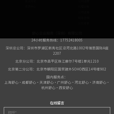
企业文化
公司注册
资讯中心
代理记账
公司注销
税务咨询
公司变更
舒心企业服务（深圳）有限公司
24小时服务热线：17752418005
深圳总公司：深圳市罗湖区新秀社区沿河北路1002号瑞思国际A座
2207
北京分公司：北京市昌平区珠江摩尔7号楼1单元1210
北京第二分公司：北京市朝阳区国贸建外SOHO西区14号楼902
国内服务点：
上海舒心•成都舒心•天津舒心•广州舒心•河北舒心•济南舒心•
杭州舒心•西安舒心
在线留言