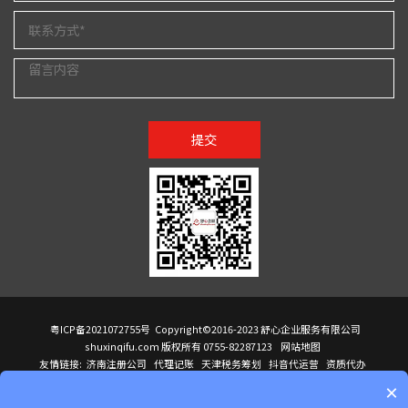
提交
粤ICP备2021072755号
Copyright©2016-2023 舒心企业服务有限公司
shuxinqifu.com 版权所有 0755-82287123
网站地图
友情链接:
济南注册公司
代理记账
天津税务筹划
抖音代运营
资质代办
注册香港公司
海外公司注册
小规模代理记账
it外包公司
公司注册
国际mba
×
贸易行
建筑资质办理
ODI境外投资备案
进口报关代理
深圳注册公司
天猫代运营