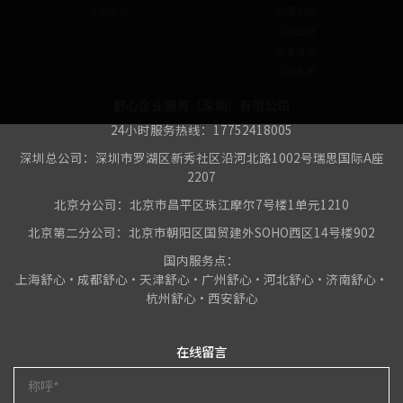
资讯中心
代理记账
公司注销
税务咨询
公司变更
舒心企业服务（深圳）有限公司
24小时服务热线：17752418005
深圳总公司：深圳市罗湖区新秀社区沿河北路1002号瑞思国际A座
2207
北京分公司：北京市昌平区珠江摩尔7号楼1单元1210
北京第二分公司：北京市朝阳区国贸建外SOHO西区14号楼902
国内服务点：
上海舒心•成都舒心•天津舒心•广州舒心•河北舒心•济南舒心•
杭州舒心•西安舒心
在线留言