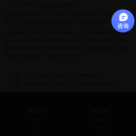
（三）后续环节：资金出境与备案维护
银行购汇汇款仅需 1-3 个工作日，备案完成后需在 1 个月内启动资
金汇出，并按年度提交投资进展报告，项目变更需及时补充备案。
ODI 备案虽已简化，但材料一致性要求、部门沟通衔接等仍易产生
卡点。舒心企服可提供全流程代办服务，从前期合规评估、材料标
准化制备，到三部门进度跟进与问题协调，全程专业高效，让企业
无需分心流程琐事，专注海外投资布局。
上一篇：
37号文登记线上办理流程，手把手教你操作
下一篇：
现在还能办理37号文登记不？可以的话都有哪些流程？
关于我们
热门业务
联系我们
私募基金备案
公司简介
境外投资备案
企业文化
公司注册