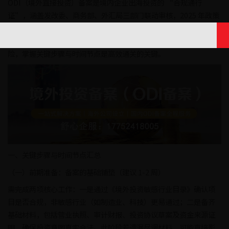
ODI（境外直接投资）备案是境内企业出海投资的 “合规通行
证”，涵盖发改委、商务部、外汇局三部门联动审核，2025 年政策
虽实现数字化优化，但流程环环相扣仍需精准把控。无论是新设境
外子公司还是跨境并购，未办备案将面临资金无法汇出、罚款等风
险，掌握关键步骤与时间节点是高效通关的关键。
一、关键步骤与时间节点汇总
（一）前期准备：备案的基础铺垫（建议 1-2 周）
需完成两项核心工作：一是通过《境外投资敏感行业目录》确认项
目是否合规，非敏感行业（如制造业、科技）更易通过；二是备齐
基础材料，包括营业执照、审计财报、投资协议草案及资金来源证
明，确保投资意图真实合法。此阶段若遗漏尽调材料，可能直接影