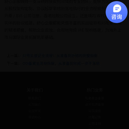
舒心企服拥有一支深耕跨境架构领域的专业团队，能够为企业提供
从股权架构定制、协议起草审核到落地执行的全流程服务。无论是
开曼 / BVI 公司注册、香港控股公司设立，还是境内 WFOE 与运营
实体的协议搭建，舒心企服都能凭借丰富的实战经验和对政策法规
的精准把握，帮助企业高效、合规地完成 VIE 架构搭建，为海外上
市与国际业务拓展筑牢基础。
上一篇：
37号文登记全流程：从准备到办结的完整指南
下一篇：
ODI备案全流程拆解，从准备到完成一步不落地
关于我们
热门业务
联系我们
私募基金备案
公司简介
境外投资备案
企业文化
公司注册
资讯中心
代理记账
公司注销