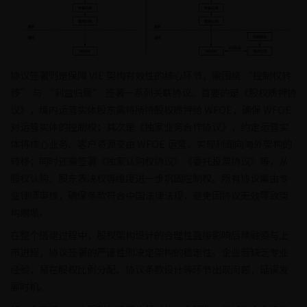
协议签署则是保障 VIE 架构有效性的核心环节，需围绕 “控制权转
移” 与 “利益归属” 签署一系列关联协议。首要的是《股权质押协
议》，境内运营实体股东需将所持股权质押给 WFOE，确保 WFOE
对运营实体的控制权；其次是《独家业务合作协议》，约定运营实
体将核心业务、客户资源交由 WFOE 运营，实现利润向海外架构的
转移；同时还需签署《独家认购权协议》《委托投票协议》等，从
股权认购、股东表决权等维度进一步巩固控制权。所有协议需由专
业律师审核，确保条款符合中国法律法规，避免因协议无效导致架
构崩塌。
在整个搭建过程中，股权架构设计的合理性直接影响后续融资与上
市进程，协议签署的严谨性则决定架构的稳定性。企业若缺乏专业
经验，易在股权比例分配、协议条款设计等环节出现问题，延误发
展时机。