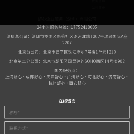
税务咨询
公司变更
舒心企业服务（深圳）有限公司
24小时服务热线：17752418005
深圳总公司：深圳市罗湖区新秀社区沿河北路1002号瑞思国际A座
2207
北京分公司：北京市昌平区珠江摩尔7号楼1单元1210
北京第二分公司：北京市朝阳区国贸建外SOHO西区14号楼902
国内服务点：
上海舒心•成都舒心•天津舒心•广州舒心•河北舒心•济南舒心•
杭州舒心•西安舒心
在线留言