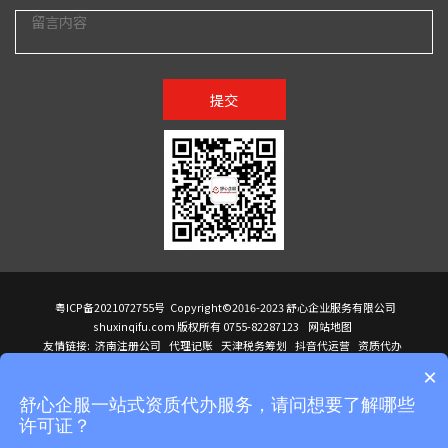
提交
粤ICP备2021072755号
Copyright©2016-2023 舒心企业服务有限公司
shuxinqifu.com 版权所有 0755-82287123
网站地图
友情链接:
济南注册公司
代理记账
天津税务筹划
抖音代运营
资质代办
注册香港公司
海外公司注册
小规模代理记账
it外包公司
公司注册
国际mba
×
贸易行
建筑资质办理
ODI境外投资备案
进口报关代理
深圳注册公司
天猫代运营
进口报关
苏州注册公司
湖南商标注册
长沙商标注册
高服股份
可行性调查报告
舒心企服一站式资质代办服务，请问想要了解哪些
洛阳公司注销
香港公司注册
注册香港公司
新加坡公司
香港公司注册
许可证？
医疗器械对外贸易
绩效管理咨询
菲律宾签证代办
青岛人事代理