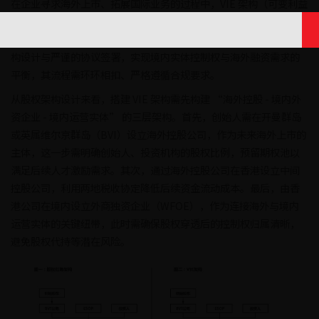
在企业寻求海外上市、拓展国际业务的过程中，VIE 架构（可变利益
实体）凭借其灵活的股权安排和合规性优势，成为众多互联网、科
技类企业的重要选择。搭建 VIE 架构的核心在于通过精准的股权架
构设计与严谨的协议签署，实现境内实体控制权与海外融资需求的
平衡，其流程需环环相扣、严格遵循合规要求。
从股权架构设计来看，搭建 VIE 架构需先构建 “海外控股 - 境内外
资企业 - 境内运营实体” 的三层架构。首先，创始人需在开曼群岛
或英属维尔京群岛（BVI）设立海外控股公司，作为未来海外上市的
主体，这一步需明确创始人、投资机构的股权比例，预留期权池以
满足后续人才激励需求。其次，通过海外控股公司在香港设立中间
控股公司，利用两地税收协定降低后续资金流动成本。最后，由香
港公司在境内设立外商独资企业（WFOE），作为连接海外与境内
运营实体的关键纽带，此时需确保股权穿透后的控制权归属清晰，
避免股权代持等潜在风险。