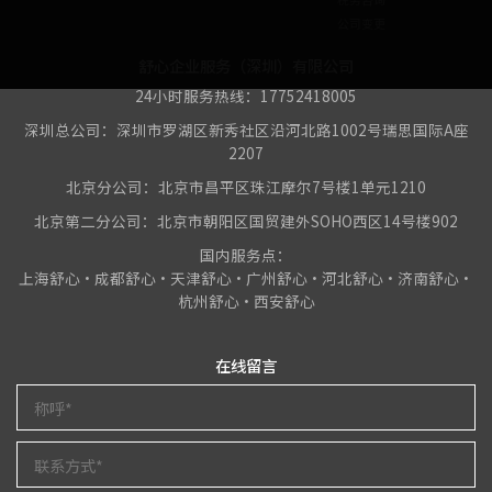
公司变更
舒心企业服务（深圳）有限公司
24小时服务热线：17752418005
深圳总公司：深圳市罗湖区新秀社区沿河北路1002号瑞思国际A座
2207
北京分公司：北京市昌平区珠江摩尔7号楼1单元1210
北京第二分公司：北京市朝阳区国贸建外SOHO西区14号楼902
国内服务点：
上海舒心•成都舒心•天津舒心•广州舒心•河北舒心•济南舒心•
杭州舒心•西安舒心
在线留言