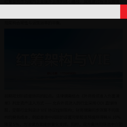
红筹架构作为境内企业境外上市的核心路径，其搭建过程涉及跨境
法律合规与财务体系重构的双重挑战。从开曼上市主体设立到境内
资产注入，法律框架的搭建与财务规划的落地需深度协同，方能实
现架构合规性与运营效率的平衡。
前期规划阶段是协同的起点。法律端需结合《外商投资准入负面清
单》判定资产注入方式 —— 允许外资进入的行业采用 ODI 直接持
股，受限行业则设计 VIE 协议控制架构；财务端需同步测算不同架
构的税务成本，例如香港中间层的设置可使股息预提所得税从 10%
降至 5%，为法律方案提供量化支撑。同时，双方需共同筛选中介团