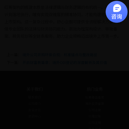
红筹架构的搭建本质是法律逻辑与财务逻辑的有机统一。从方案设
计到落地执行，唯有实现双维度的精准协同，才能构建稳定合规的
上市架构。这一复杂过程中，舒心企服可提供全流程解决方案，凭
借专业团队的法律与财务协同能力，高效办理架构设计、审批备
案、税务规划等全链条服务，助力企业顺畅迈出境外上市第一步。
上一篇：
境外公司并购环保合规：标准锚点与整改路径
下一篇：
开启财富新篇章：境外ODI登记的深度解析及其价值
关于我们
热门业务
联系我们
私募基金备案
公司简介
境外投资备案
企业文化
公司注册
资讯中心
代理记账
公司注销
税务咨询