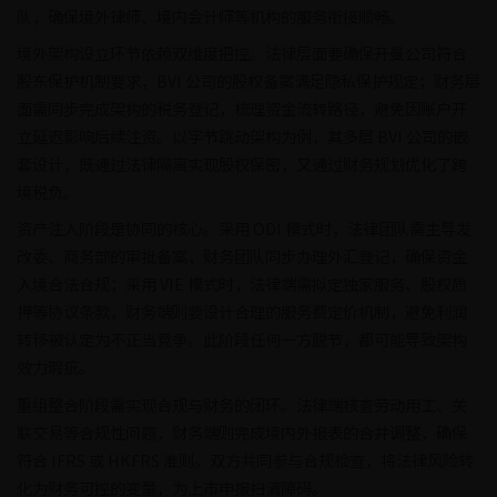
队，确保境外律师、境内会计师等机构的服务衔接顺畅。
境外架构设立环节依赖双维度把控。法律层面要确保开曼公司符合
股东保护机制要求，BVI 公司的股权备案满足隐私保护规定；财务层
面需同步完成架构的税务登记，梳理资金流转路径，避免因账户开
立延迟影响后续注资。以字节跳动架构为例，其多层 BVI 公司的嵌
套设计，既通过法律隔离实现股权保密，又通过财务规划优化了跨
境税负。
资产注入阶段是协同的核心。采用 ODI 模式时，法律团队需主导发
改委、商务部的审批备案，财务团队同步办理外汇登记，确保资金
入境合法合规；采用 VIE 模式时，法律端需拟定独家服务、股权质
押等协议条款，财务端则要设计合理的服务费定价机制，避免利润
转移被认定为不正当竞争。此阶段任何一方脱节，都可能导致架构
效力瑕疵。
重组整合阶段需实现合规与财务的闭环。法律端核查劳动用工、关
联交易等合规性问题，财务端则完成境内外报表的合并调整，确保
符合 IFRS 或 HKFRS 准则。双方共同参与合规检查，将法律风险转
化为财务可控的变量，为上市申报扫清障碍。