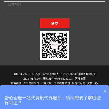
提交
粤ICP备2021072755号
Copyright©2016-2023 舒心企业服务有限公司
shuxinqifu.com 版权所有 0755-82287123
网站地图
友情链接:
济南注册公司
代理记账
天津税务筹划
抖音代运营
资质代办
注册香港公司
海外公司注册
小规模代理记账
it外包公司
公司注册
国际mba
×
贸易行
建筑资质办理
ODI境外投资备案
进口报关代理
深圳注册公司
天猫代运营
进口报关
苏州注册公司
湖南商标注册
长沙商标注册
高服股份
可行性调查报告
舒心企服一站式资质代办服务，请问想要了解哪些
洛阳公司注销
香港公司注册
注册香港公司
新加坡公司
香港公司注册
许可证？
医疗器械对外贸易
绩效管理咨询
菲律宾签证代办
青岛人事代理