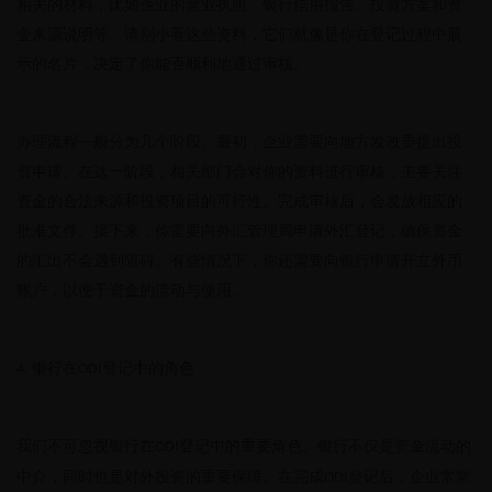
相关的材料，比如企业的营业执照、银行信用报告、投资方案和资
金来源说明等。请别小看这些资料，它们就像是你在登记过程中展
示的名片，决定了你能否顺利地通过审核。
办理流程一般分为几个阶段。最初，企业需要向地方发改委提出投
资申请。在这一阶段，相关部门会对你的资料进行审核，主要关注
资金的合法来源和投资项目的可行性。完成审核后，会发放相应的
批准文件。接下来，你需要向外汇管理局申请外汇登记，确保资金
的汇出不会遇到阻碍。有些情况下，你还需要向银行申请开立外币
账户，以便于资金的流动与使用。
银行在
登记中的角色
4.
ODI
我们不可忽视银行在
登记中的重要角色。银行不仅是资金流动的
ODI
中介，同时也是对外投资的重要保障。在完成
登记后，企业常常
ODI