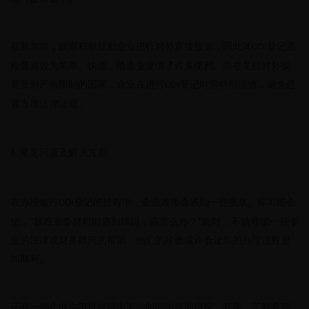
在新加坡，政府积极鼓励企业进行对外直接投资，因此其
登记流
ODI
程普遍较为简单、快速，给企业提供了许多便利。而在某些对外投
资受到严格限制的国家，企业在进行
登记时需特别谨慎，避免违
ODI
背当地法律法规。
常见问题及解决方案
6.
在办理银行
登记的过程中，企业难免会遇到一些挑战。你可能会
ODI
想，“我在准备材料时遇到障碍，该怎么办？”此时，不妨寻求一些专
业的法律或财务顾问的帮助，他们的经验或许会让你的办理过程更
加顺利。
还有一些企业在审批过程中面临时间拖延的情况。其实，了解各部