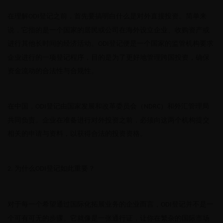
在理解
登记之前，首先要搞明白什么是对外直接投资。简单来
ODI
说，它指的是一个国家的居民或公司在海外设立企业、收购资产或
进行其他长时间的经济活动。
登记便是一个国家的监管机构要求
ODI
企业进行的一项登记程序，目的是为了更好地管理跨国投资，确保
资金流动的合法性与合规性。
在中国，
登记由国家发展和改革委员会（
）和外汇管理局
ODI
NDRC
共同负责。企业在准备进行对外投资之前，必须向这两个机构提交
相关的申请与资料，以获得合法的投资资格。
为什么
登记如此重要？
2.
ODI
对于每一个希望通过国际化拓展业务的企业而言，
登记并不是一
ODI
个可有可无的步骤。它就像是一张通行证，让你在繁杂的国际市场