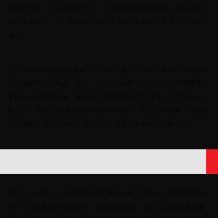
中畅通无阻。没有这张通行证，企业可能面临法律风险、财务风险
甚至信用风险。而一旦完成
登记，你将会发现在许多方面得到了
ODI
加分。
首先，
登记为企业提供了合法的资金流入渠道，避免了因违规操
ODI
作引发的罚款与制裁。其次，成功的
登记还会为企业在国际市场
ODI
中树立起良好的信誉，无形中为后续的合作打下基础。也许你在心
里会问，“我的企业是否真的需要
登记？”答案是明确的。特别是
ODI
在大规模并购或合作时，
登记可能直接影响到交易的成功。
ODI
办理银行
登记的流程如何？
3.
ODI
现在，我们进入了办理
登记的具体流程。虽然每个步骤都需谨慎
ODI
对待，但只要系统性地进行，便能轻松应对。首先，企业需要准备