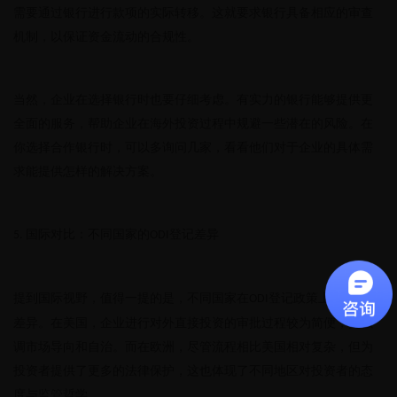
需要通过银行进行款项的实际转移。这就要求银行具备相应的审查
机制，以保证资金流动的合规性。
当然，企业在选择银行时也要仔细考虑。有实力的银行能够提供更
全面的服务，帮助企业在海外投资过程中规避一些潜在的风险。在
你选择合作银行时，可以多询问几家，看看他们对于企业的具体需
求能提供怎样的解决方案。
国际对比：不同国家的
登记差异
5.
ODI
提到国际视野，值得一提的是，不同国家在
登记政策上存在显著
ODI
差异。在美国，企业进行对外直接投资的审批过程较为简便，更强
调市场导向和自治。而在欧洲，尽管流程相比美国相对复杂，但为
投资者提供了更多的法律保护，这也体现了不同地区对投资者的态
度与监管哲学。