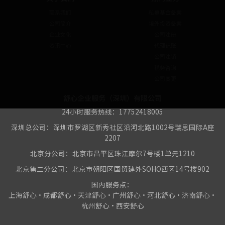
联系我们
私募基金备案
公司简介
境外投资备案
企业文化
公司注册
资讯中心
代理记账
公司注销
税务咨询
公司变更
舒心企业服务（深圳）有限公司
24小时服务热线：17752418005
深圳总公司：深圳市罗湖区新秀社区沿河北路1002号瑞思国际A座
2207
北京分公司：北京市昌平区珠江摩尔7号楼1单元1210
北京第二分公司：北京市朝阳区国贸建外SOHO西区14号楼902
国内服务点：
上海舒心•成都舒心•天津舒心•广州舒心•河北舒心•济南舒心•
杭州舒心•西安舒心