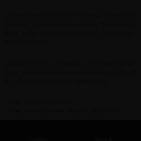
回过头来看，银行
登记不仅仅是一个法律手续，它承载着企业的
ODI
未来与发展。在这个全球经济日益一体化的时代，掌握
登记的所
ODI
有细节，利用这一工具为企业开辟新的增长路径，已成为每个企业
领导者不可或缺的能力。
当你站在国际化的门口，记得这把钥匙，或许它会带你开启更广阔
的天地。希望本篇文章能对你在
登记的旅途中提供一些启发与帮
ODI
助，让我们在国际市场上共同竞争，迎接辉煌的未来。
上一篇：
如何顺利进行银行ODI办理？
下一篇：
如何顺利进行ODI申报？掌握这几点，轻松应对新规
关于我们
热门业务