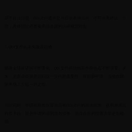
至于转让问题，
文件通常是与投资者绑定的，不可随意转让。当
ODI
然，具体情况还是要依据各国的法律规定而定。
文件的未来发展趋势
7. ODI
随着全球经济的不断变化，
文件的功能和作用也在不断演变。未
ODI
来，更多企业将意识到这一文件的重要性，并积极申请，以便在国
际市场上占据一席之地。
与此同时，各国政府也在逐渐完善
文件的相关政策。政府将通过
ODI
科技手段，提升申请的透明度与效率，使得企业的投资决策更加顺
畅。