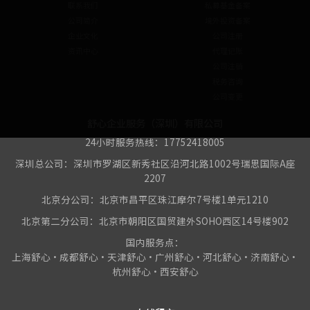
联系我们
私募基金备案
公司简介
境外投资备案
企业文化
公司注册
资讯中心
代理记账
公司注销
税务咨询
公司变更
舒心企业服务（深圳）有限公司
24小时服务热线：17752418005
深圳总公司：深圳市罗湖区新秀社区沿河北路1002号瑞思国际A座
2207
北京分公司：北京市昌平区珠江摩尔7号楼1单元1210
北京第二分公司：北京市朝阳区国贸建外SOHO西区14号楼902
国内服务点：
上海舒心•成都舒心•天津舒心•广州舒心•河北舒心•济南舒心•
杭州舒心•西安舒心