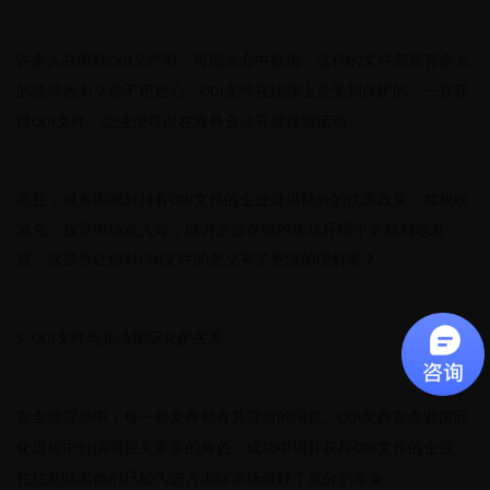
许多人在看到
文件时，可能会心中疑虑：这样的文件究竟有多大
ODI
的法律效力？你不用担心，
文件在法律上是受到保护的。一旦获
ODI
得
文件，企业便可以在海外合法开展投资活动。
ODI
而且，很多国家对持有
文件的企业提供额外的优惠政策，如税收
ODI
减免、放宽市场准入等，助力企业在新的市场环境中更顺利地发
展。这是否让你对
文件的意义有了更深的理解呢？
ODI
文件与企业国际化的关系
5. ODI
在全球贸易中，每一份文件都有其背后的深意。
文件在企业国际
ODI
化进程中扮演着至关重要的角色。成功申请并获得
文件的企业，
ODI
往往意味着他们已经为进入国际市场做好了充分的准备。