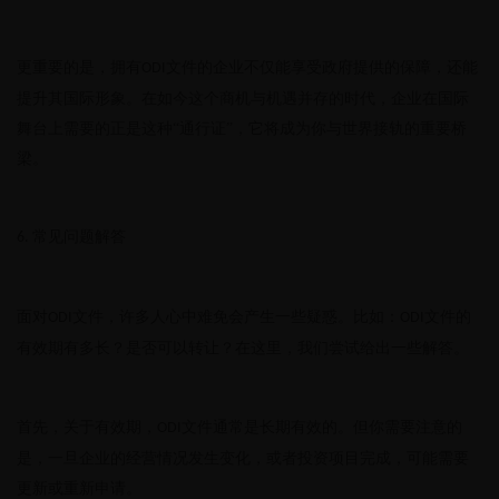
更重要的是，拥有
文件的企业不仅能享受政府提供的保障，还能
ODI
提升其国际形象。在如今这个商机与机遇并存的时代，企业在国际
舞台上需要的正是这种“通行证”，它将成为你与世界接轨的重要桥
梁。
常见问题解答
6.
面对
文件，许多人心中难免会产生一些疑惑。比如：
文件的
ODI
ODI
有效期有多长？是否可以转让？在这里，我们尝试给出一些解答。
首先，关于有效期，
文件通常是长期有效的。但你需要注意的
ODI
是，一旦企业的经营情况发生变化，或者投资项目完成，可能需要
更新或重新申请。