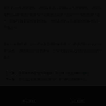
明白了
文件的背景、功能及其在企业国际化中的重要性，你是否
ODI
感到对国际投资的前景有了全新的认识呢？在这个万变的商业环境
中，积极了解和应对最新政策，才能让你的企业在海外市场中立于
不败之地。
我们一直期待着，企业在未来的国际化道路上，能够借助
文件这
ODI
条“金线”，探索更加广阔的天地。是否准备好踏上这段非凡的旅程了
呢？
上一篇：
红筹架构搭建全流程指南：适合中小企业的操作路径
下一篇：
外资企业到底是ODI还是FDI？你了解的真相是什么？
关于我们
热门业务