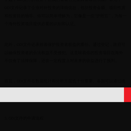
文件记录了企业对外投资的详细信息，包括投资金额、项目性质
ODI
和投资目的地等。你可以简单理解为，它像是一位“护照官”，为每一
个海外投资项目提供必要的识别和认证。
此外，
文件还承担着保护投资者权益的重任。通过登记，政府可
ODI
以确保投资者的合法权益不受侵犯。这意味着你的投资项目在海外
不仅有了法律保障，还在一定程度上对未来的收益进行了预判。
而且，
文件在数据统计和分析方面也十分重要。各国可以通过统
ODI
一的
信息，监测对外投资的流向，帮助决策者制定更科学的经济
ODI
政策。
文件的申请流程
3. ODI