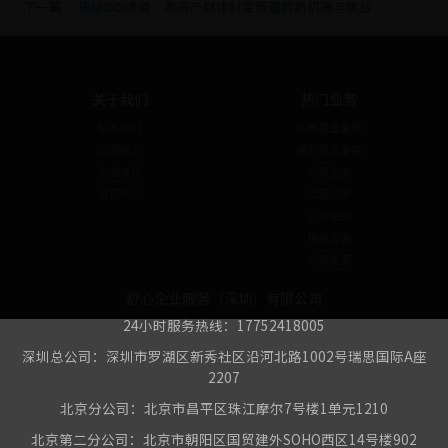
下一篇：
揭秘ODI通道：高资产群体财富管理的新机遇与挑战
关于我们
热门业务
联系我们
私募基金备案
公司简介
境外投资备案
企业文化
公司注册
资讯中心
代理记账
公司注销
税务咨询
公司变更
舒心企业服务（深圳）有限公司
24小时服务热线：17752418005
深圳总公司：深圳市罗湖区新秀社区沿河北路1002号瑞思国际A座
2207
北京分公司：北京市昌平区珠江摩尔7号楼1单元1210
北京第二分公司：北京市朝阳区国贸建外SOHO西区14号楼902