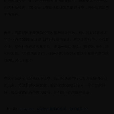
促进国际投资、加强经济合作方面的重要指引。随着全球经济一体
化的不断推进，
登记证在推动企业发展的过程中，将扮演愈加重
ODI
要的角色。
未来，随着我国不断推动经济改革与对外开放，相信将有越来越多
的企业通过
登记证踏上国际投资的征途。在这个过程中，不仅是
ODI
企业，整个社会也将因此受益。正如一句话所说：“投资即增长，增
长即力量。”亲爱的读者们，你是否也准备好迎接这个充满机遇与挑
战的新时代了呢？
在这个充满变化的商业环境中，我们的决策与行动将直接影响企业
的未来。希望通过这篇文章，能让你对
登记证有一个全新的理
ODI
解，帮助你在商海中乘风破浪，开创属于你的辉煌篇章。
上一篇：
FDI与ODI：全球投资赢家的秘密，你了解多少？