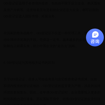
登记证适用于各类境外投资，包括但不限于设立企业、购买股权
ODI
及资产并购等。这意味着无论是初创企业还是大企业，都可以借助
登记证进入国际市场，拓展业务。
ODI
在国家的整体战略中，
登记证不仅是一种管理工具，更是一种推
ODI
动全球经济发展的手段。凭借这一证书，越来越多的企业能够在国
际舞台上崭露头角，助力中国企业的“走出去”战略。
登记证与其他相关证书的区别
6. ODI
关于
登记证，很多人可能会将其与其它投资类证书混淆。比如，
ODI
和境内投资的登记证相比，
登记证的监管更为严格，涉及的法律
ODI
环境也更加复杂。因此，在申请
登记证时，企业需要投入更多的
ODI
时间和精力进行准备。而在国际市场中，持有
登记证的企业往往
ODI