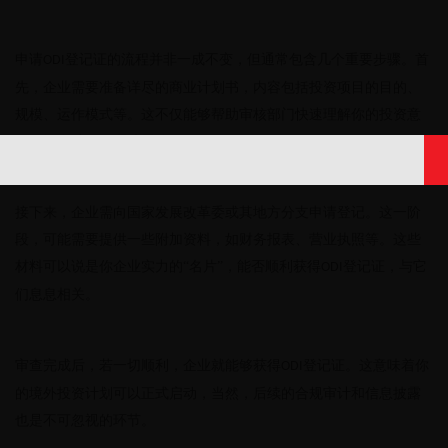
申请
登记证的流程并非一成不变，但通常包含几个重要步骤。首
ODI
先，企业需要准备详尽的商业计划书，内容包括投资项目的目的、
规模、运作模式等。这不仅能够帮助审核部门快速理解你的投资意
图，还有助于你理清思路。
接下来，企业需向国家发展改革委或其地方分支申请登记。这一阶
段，可能需要提供一些附加资料，如财务报表、营业执照等。这些
材料可以说是你企业实力的
“名片”，能否顺利获得
登记证，与它
ODI
们息息相关。
审查完成后，若一切顺利，企业就能够获得
登记证。这意味着你
ODI
的境外投资计划可以正式启动，当然，后续的合规审计和信息披露
也是不可忽视的环节。