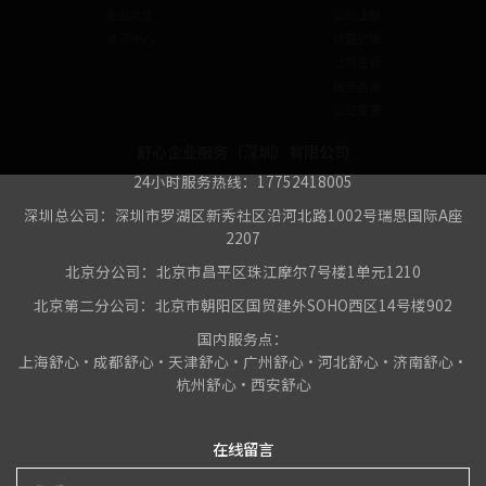
企业文化
公司注册
资讯中心
代理记账
公司注销
税务咨询
公司变更
舒心企业服务（深圳）有限公司
24小时服务热线：17752418005
深圳总公司：深圳市罗湖区新秀社区沿河北路1002号瑞思国际A座
2207
北京分公司：北京市昌平区珠江摩尔7号楼1单元1210
北京第二分公司：北京市朝阳区国贸建外SOHO西区14号楼902
国内服务点：
上海舒心•成都舒心•天津舒心•广州舒心•河北舒心•济南舒心•
杭州舒心•西安舒心
在线留言