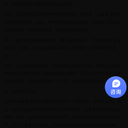
四、系统使用中可能遇到的问题及对策
当然，任何系统在使用过程中都可能遇到一些困难，
备案登记查
odi
询系统也不例外。比如，有时系统响应会比较慢，或者输入的信息
无法查询到。针对这些问题，我们该如何应对呢？
首先，遇到系统速度慢的情况，建议你保持耐心，可能是服务器流
量较大。此时，你可以选择稍后再试，或者换一个时间段进行查
询。
其次，当信息无法查询到，可能是输入信息不准确。你可以仔细检
查所填写的每个细节，确保信息的准确性，还可以尝试不同的关键
词进行搜索，有时仅仅调整一个字词，就能找到目标信息。
五、规避常见误区
在探讨
备案登记查询系统的过程中，记得避开一些常见误区。比
odi
如，很多企业在进行投资前只关注市场分析，对备案的重要性缺乏
重视。其实，备案不仅是法律的要求，更是企业自我保护的必要环
节。丢失了备案这一环节，后续的投资将会面临诸多不必要的麻