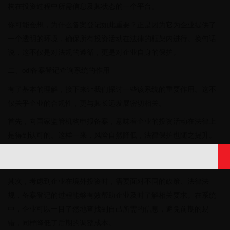
构在投资过程中所需信息及其状态的一个平台。
你可能会想，为什么备案登记如此重要？正是因为它为企业提供了
一个透明的环境，确保所有投资活动在法律的框架内进行。换句话
说，这不仅是对法规的遵循，更是对企业自身的保护。
二、
备案登记查询系统的作用
odi
有了基本的理解，接下来让我们探讨一些该系统的重要作用。这不
仅关乎企业的合规性，更与其长远发展密切相关。
首先，向国家监管机构申报备案，意味着企业的投资活动在法律上
是得到认可的。这样一来，风险自然降低，法律保护也随之提升。
而当你需要对外展示企业合规性时，
备案登记系统所提供的信息
odi
就显得尤为重要。
其次，考虑到企业在境外投资时，需要面对不同的政策、法律法
规，备案登记的过程能够有效帮助企业及时了解相关要求。在系统
中，企业可以一目了然地查找到自己所需的信息，避免前期的易
错，同样降低了后期的调整成本。