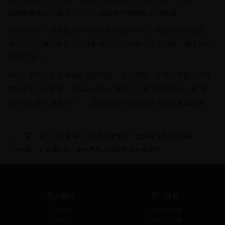
业若能善用这一查询工具，无疑能更好地把握市场机遇。
也许你会问，未来的投资市场究竟会怎样变化？确实难以准确预
估，但可以肯定的是，运用科技手段提升合规性的趋势，将成为未
来的主旋律。
在此，愿每个投资者都能驾驭风险，勇敢闯荡，轻装上阵地迎接即
将到来的万千机遇。希望这一对
备案登记查询系统的深入解读，
odi
能为你提供实用的参考，让你在浩瀚的商业海洋中走得更加稳健。
上一篇：
如何顺利掌握ODI登记业务凭证？全面解析及实操指南
下一篇：
什么是ODI？揭开海外直接投资的神秘面纱
关于我们
热门业务
联系我们
私募基金备案
公司简介
境外投资备案