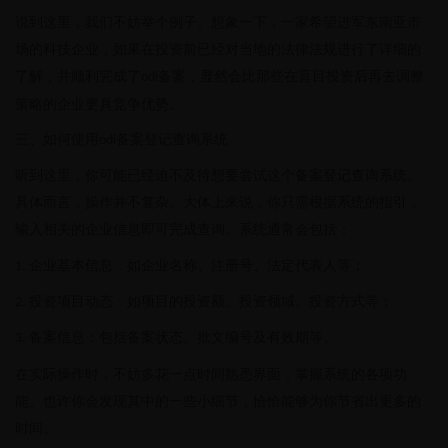
说到这里，我们不妨举个例子。想象一下，一家希望进军东南亚市
场的科技企业，如果在投资前已经对当地的法律法规进行了详细的
了解，并顺利完成了
备案，显然会比那些在盲目投资后再去调整
odi
策略的企业更具竞争优势。
三、如何使用
备案登记查询系统
odi
听到这里，你可能已经迫不及待想要尝试这个备案登记查询系统。
具体而言，操作并不复杂。大体上来说，你只需根据系统的指引，
输入相关的企业信息即可完成查询。系统通常会包括：
企业基本信息：如企业名称、注册号、法定代表人等；
1.
投资项目动态：如项目的投资额、投资领域、投资方式等；
2.
备案信息：包括备案状态、批文编号及有效期等。
3.
在实际操作时，不妨多花一点时间熟悉界面，掌握系统的各项功
能。也许你会发现其中的一些小细节，恰恰能够为你节省出更多的
时间。