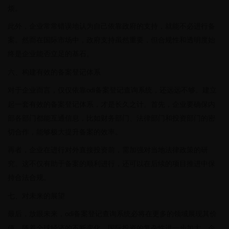
烦。
此外，企业常常错误地认为自己依靠政府的支持，就能不必进行备
案。然而在国际市场中，政府支持虽然重要，但合规性和透明度始
终是企业能否立足的基石。
六、构建有效的备案登记体系
对于企业而言，仅仅依靠
备案登记查询系统，还远远不够。建立
odi
起一套有效的备案登记体系，才是长久之计。首先，企业要确保内
部各部门都能互通信息，比如财务部门、法律部门和投资部门的密
切合作，能够极大提升备案的效率。
再者，企业在进行对外直接投资前，需加强对当地法律政策的研
究。这不仅有助于备案的顺利进行，还可以在后续的项目推进中保
持合法合规。
七、对未来的展望
最后，放眼未来，
备案登记查询系统必将在更多的领域展现其价
odi
值。随着全球经济的不断变化，国际投资的复杂性进一步加大，企