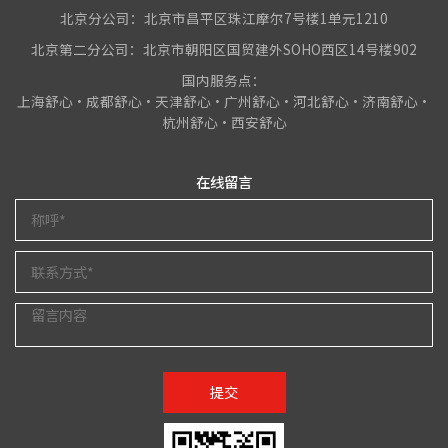
北京分公司：北京市昌平区珠江摩尔7号楼1单元1210
北京第二分公司：北京市朝阳区国贸建外SOHO西区14号楼902
国内服务点：
上海舒心•成都舒心•天津舒心•广州舒心•河北舒心•济南舒心•
杭州舒心•西安舒心
在线留言
提交