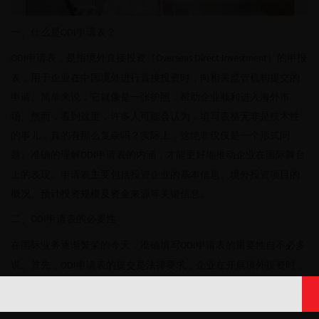
一、什么是
申请表？
ODI
申请表，是指境外直接投资（
）的申报
ODI
Overseas Direct Investment
表，用于企业在中国境外进行直接投资时，向相关监管机构提交的
申请。简单来说，它就像是一张护照，帮助企业顺利进入海外市
场。然而，看到这里，许多人可能会认为，填写表格无非是技术性
的事儿，真的有那么复杂吗？实际上，这绝非仅仅是一个形式问
题。准确的理解
申请表的内涵，才能更好地推动企业在国际舞台
ODI
上的表现。申请表主要包括投资企业的基本信息、境外投资项目的
概况、预计投资规模及资金来源等关键信息。
二、
申请表的必要性
ODI
在国际业务逐渐繁荣的今天，准确填写
申请表的重要性自不必多
ODI
说。首先，
申请表的提交是法律要求，企业在开展境外投资时，
ODI
必须遵循相关的法律规定。不提交或填写不规范，可能会导致企业
的境外投资计划受阻。这一点在实践中并不少见。许多企业因为未