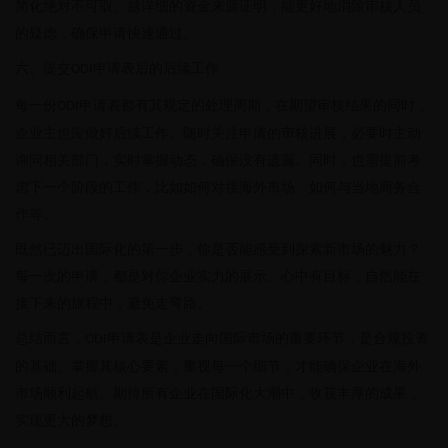
简化绝对不可取。越详细的资金来源证明，能更好地消除审核人员
的疑虑，确保申请快速通过。
六、提交
申请表后的后续工作
ODI
每一份
申请表都有其规定的处理周期，在期望审核结果的同时，
ODI
企业主也应做好后续工作。随时关注申请的审核进展，必要时主动
询问相关部门，实时掌握动态，确保没有遗漏。同时，也需提前考
虑下一个阶段的工作，比如如何对接海外市场、如何与当地商务合
作等。
既然已迈出国际化的第一步，你是否能感受到探索新市场的魅力？
每一次的申请，都是对你企业实力的展示。心中有目标，自然能在
接下来的旅程中，避免走弯路。
总结而言，
申请表是企业走向国际市场的重要环节，是合规投资
ODI
的基础。掌握其核心要素，重视每一个细节，才能确保企业在海外
市场顺利起航。期待所有企业在国际化大潮中，收获丰厚的成果，
实现更大的梦想。