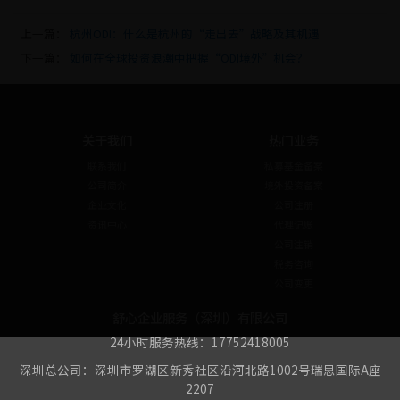
上一篇：
杭州ODI：什么是杭州的“走出去”战略及其机遇
下一篇：
如何在全球投资浪潮中把握“ODI境外”机会？
关于我们
热门业务
联系我们
私募基金备案
公司简介
境外投资备案
企业文化
公司注册
资讯中心
代理记账
公司注销
税务咨询
公司变更
舒心企业服务（深圳）有限公司
24小时服务热线：17752418005
深圳总公司：深圳市罗湖区新秀社区沿河北路1002号瑞思国际A座
2207