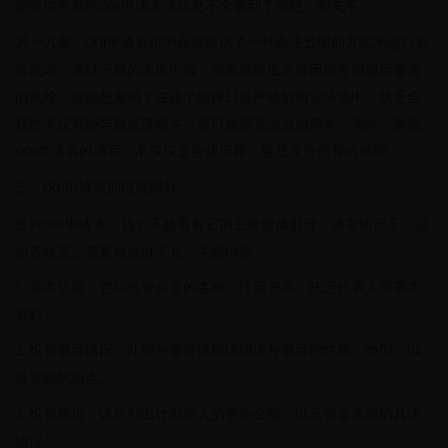
能提供完整的
申请表或信息不全遭到了拒绝，损失不小。
ODI
另一方面，
申请表也为企业提供了一种合法透明的方式来进行资
ODI
金流动。通过正规的渠道申报，能有效降低企业因税务问题而遭遇
的风险。你能想象吗？在这个法律日益严格的商业环境中，缺乏合
规性不仅可能导致经济损失，更可能损害企业的声誉。为此，重视
申请表的填写，不仅仅是合规问题，更是企业信誉的保障。
ODI
三、
申请表的组成部分
ODI
提到
申请表，我们不妨看看它的主要组成部分。通常情况下，这
ODI
份表格至少需要包含以下几个关键内容：
基本信息：包括投资企业的名称、注册资本、法定代表人等基本
1.
资料。
投资项目情况：此部分需要详细说明境外项目的性质、类型，以
2.
及实施的地点。
投资规模：详尽列出计划投入的资金金额，以及资金来源的具体
3.
情况。