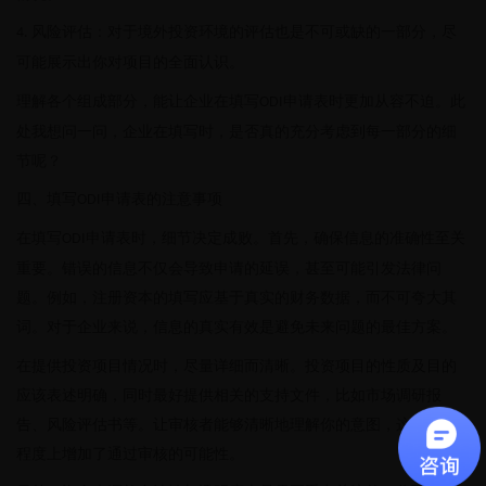
风险评估：对于境外投资环境的评估也是不可或缺的一部分，尽
4.
可能展示出你对项目的全面认识。
理解各个组成部分，能让企业在填写
申请表时更加从容不迫。此
ODI
处我想问一问，企业在填写时，是否真的充分考虑到每一部分的细
节呢？
四、填写
申请表的注意事项
ODI
在填写
申请表时，细节决定成败。首先，确保信息的准确性至关
ODI
重要。错误的信息不仅会导致申请的延误，甚至可能引发法律问
题。例如，注册资本的填写应基于真实的财务数据，而不可夸大其
词。对于企业来说，信息的真实有效是避免未来问题的最佳方案。
在提供投资项目情况时，尽量详细而清晰。投资项目的性质及目的
应该表述明确，同时最好提供相关的支持文件，比如市场调研报
告、风险评估书等。让审核者能够清晰地理解你的意图，这在一定
程度上增加了通过审核的可能性。