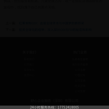
挑战，但也蕴含着机遇。只要把握方向，就一定能在这场国际化的
旅程中，找到属于自己的那片天地。
上一篇：
红筹架构ODI：连接全球资本与中国梦的新桥梁
下一篇：
投资全球化的纽带：深入探讨ODI与FDI的秘密和影响
关于我们
热门业务
联系我们
私募基金备案
公司简介
境外投资备案
企业文化
公司注册
资讯中心
代理记账
公司注销
税务咨询
公司变更
舒心企业服务（深圳）有限公司
24小时服务热线：17752418005