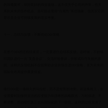
的法规要求，保持良好的商业道德，这不仅关乎公司的声誉，也关
系到未来的合作机会。你可能会觉得
“合规性”有些抽象，但其实它的
背后是企业可持续发展的现实考量。
十一、总结与反馈：不断优化
策略
ODI
在整个
的过程结束后，一定要进行总结和反馈。这时候，不妨组
ODI
织团队进行一次“复盘会议”，交流经验教训，分析成功与失败的原
因。这样的反馈机制不仅能帮助企业持续改进
策略，更为未来的
ODI
国际化布局提供重要借鉴。
推行
是一场持久的马拉松，而不是短暂的冲刺。在这条路上，企
ODI
业需要时刻保持灵活的应变能力和清晰的战略眼光，与时俱进、不
断调整，推动组织真正走向国际化的下一阶段。这样的过程充满了