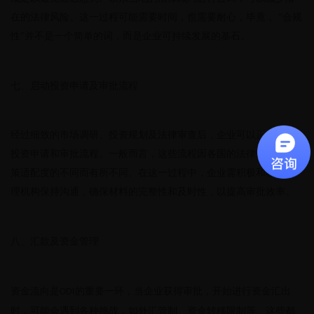
在的法律风险。这一过程可能需要时间，也需要耐心，毕竟，
“合规
性”并不是一个简单的词，而是企业可持续发展的基石。
七、启动投资申请及审批流程
经过细致的市场调研、投资规划及法律审查后，企业可以正式启动
投资申请和审批流程。一般而言，这些流程因各国的法律体系和政
策适配度的不同而有所不同。在这一过程中，企业需积极和相关管
理机构保持沟通，确保材料的完整性和及时性，以提高审批效率。
八、汇款及资金管理
资金流向是
的重要一环，当企业获得审批，开始进行资金汇出
ODI
时，可能会遇到各种挑战，如外汇管制、资金转移限制等。这些都