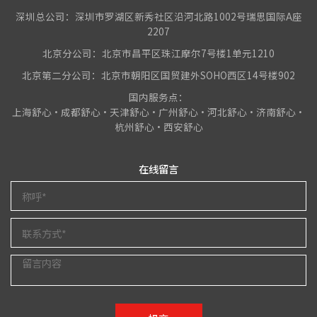
深圳总公司：深圳市罗湖区新秀社区沿河北路1002号瑞思国际A座
2207
北京分公司：北京市昌平区珠江摩尔7号楼1单元1210
北京第二分公司：北京市朝阳区国贸建外SOHO西区14号楼902
国内服务点：
上海舒心•成都舒心•天津舒心•广州舒心•河北舒心•济南舒心•
杭州舒心•西安舒心
在线留言