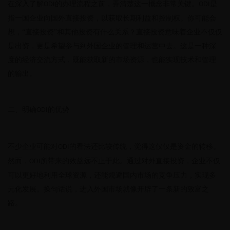
在深入了解
的办理流程之前，弄清楚这一概念非常关键。
是
ODI
ODI
指一国企业向国外直接投资，以获取长期利益和控制权。你可能会
想，“直接投资”和其他投资有什么关系？直接投资意味着企业不仅仅
是出资，更是希望参与到外国企业的管理和运营中去。这是一种深
度的经济交流方式，既能获取新的市场资源，也能实现技术和管理
的输出。
二、明确
的优势
ODI
不少企业可能对
的看法还比较传统，觉得这仅仅是资金的转移。
ODI
然而，
所带来的效益远不止于此。通过对外直接投资，企业不仅
ODI
可以更好地利用全球资源，还能规避国内市场的竞争压力，实现多
元化发展。换句话说，进入外国市场就像开辟了一条新的致富之
路。