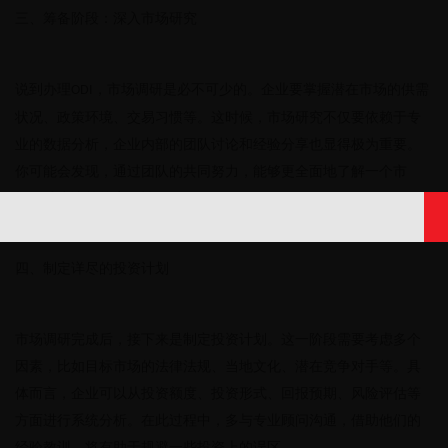
三、筹备阶段：深入市场研究
说到办理
，市场调研是必不可少的。企业要掌握潜在市场的供需
ODI
状况、政策环境、交易习惯等。这时候，市场研究不仅要依赖于专
业的数据分析，企业内部的团队讨论和经验分享也显得极为重要。
你可能会发现，通过团队的共同努力，能够更全面地了解一个市
场，减少决策的盲目性。
四、制定详尽的投资计划
市场调研完成后，接下来是制定投资计划。这一阶段需要考虑多个
因素，比如目标市场的法律法规、当地文化、潜在竞争对手等。具
体而言，企业可以从投资额度、投资形式、回报预期、风险评估等
方面进行系统分析。在此过程中，多与专业顾问沟通，借助他们的
经验教训，将有助于规避一些投资上的误区。