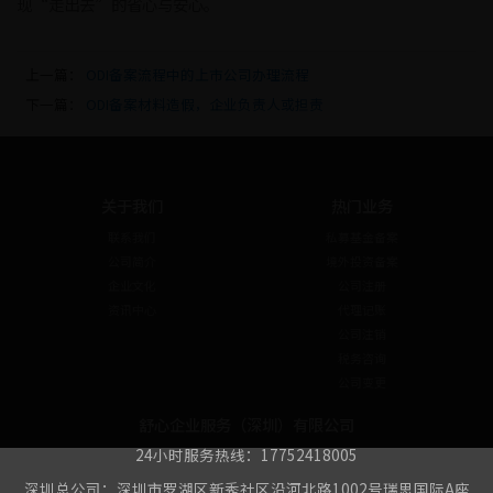
现“走出去”的省心与安心。
上一篇：
ODI备案流程中的上市公司办理流程
下一篇：
ODI备案材料造假，企业负责人或担责
关于我们
热门业务
联系我们
私募基金备案
公司简介
境外投资备案
企业文化
公司注册
资讯中心
代理记账
公司注销
税务咨询
公司变更
舒心企业服务（深圳）有限公司
24小时服务热线：17752418005
深圳总公司：深圳市罗湖区新秀社区沿河北路1002号瑞思国际A座