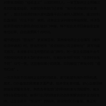
对审批流程的“经验主义”认知同样坑人。一家互联网企业照搬三
年前的备案经验，未察觉商务部门已更新“境外投资敏感行业清
单”，其计划投资的境外游戏直播平台已被列入限制类，提交材料
后直接因“行业不符”被拒。还有企业误判属地审批权限，将涉及
能源领域的大额投资向区级部门申报，殊不知此类项目需省级主管
单位初审，白白浪费两个月时间。
细节把控的“想当然”更易被忽视。某跨境电商企业在填写《境外
投资申请表》时，想当然地将“投资标的公司注册地址”简写为英
文缩写，未按要求标注完整的街道门牌号；另一家企业因境外合作
方股权结构变更未及时更新材料，在最后审核环节因“信息时效性
不符”功亏一篑。这些看似微小的疏漏，实则触碰了审批中的“细
节红线”。
一次次失败不仅消耗企业的时间成本，更可能错失海外市场机遇。
其实，ODI备案的政策要求虽严谨，但并非无章可循。舒心企服深耕
跨境投资服务多年，熟悉各审批部门的审核标准与流程细节，能从
材料合规性校验、敏感行业风险筛查到动态政策解读提供全流程支
持，让企业避开“想当然”的陷阱，高效完成ODI备案，真正实