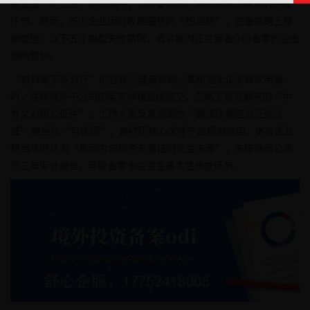
在企业“走出去”的浪潮中，ODI备案是打通跨境投资通道的关键
环节。然而，不少企业因对政策细节的“想当然”，在备案路上屡
屡碰壁。以下五个典型失败案例，或许能为正在筹备ODI备案的企业
敲响警钟。
“材料差不多就行”的轻视心理最致命。某制造业企业首次申报
时，误将境外子公司的英文章程直接提交，忽略了官方要求的“中
外文对照公证件”。工作人员反复强调的“翻译件需经公证处认
证”被当作“可选项”，最终因核心文件不合规被驳回。更有企业
想当然地认为“集团内部投资无需证明资金来源”，未提供母公司
近三年审计报告，导致备案卡在资金真实性核查环节。