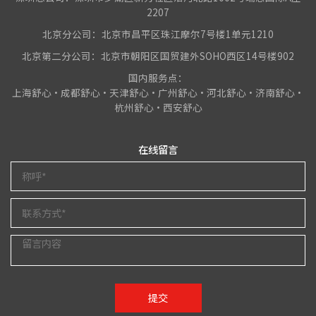
2207
北京分公司：北京市昌平区珠江摩尔7号楼1单元1210
北京第二分公司：北京市朝阳区国贸建外SOHO西区14号楼902
国内服务点：
上海舒心•成都舒心•天津舒心•广州舒心•河北舒心•济南舒心•
杭州舒心•西安舒心
在线留言
提交