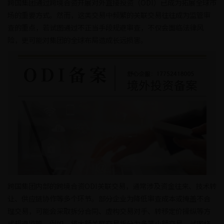
跨国集团通过跨境合资开展对外直接投资（ODI）已成为拓展全球市
场的重要方式。然而，这类交易中频繁的关联交易往往成为监管审
查的重点，若试图通过不正当手段规避审查，不仅会面临法律风
险，更可能对集团的全球布局造成长远损害。
跨国集团内部的跨境合资ODI关联交易，通常涉及资金往来、技术转
让、供应链协作等多个环节。部分企业为降低审查成本或掩盖不合
理交易，可能会采取拆分合同、虚构交易对手、转移定价操纵等方
式规避监管。例如，将大额关联交易拆分为多笔小额交易，试图绕