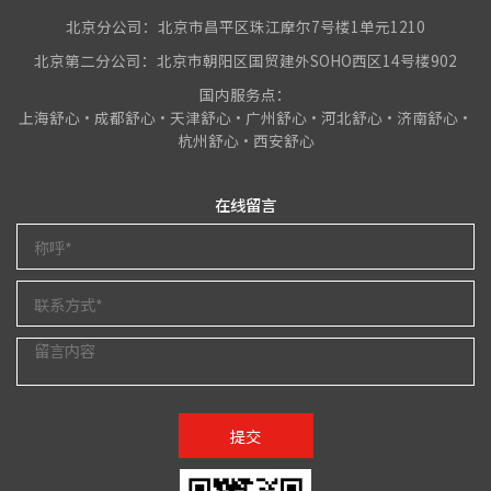
北京分公司：北京市昌平区珠江摩尔7号楼1单元1210
北京第二分公司：北京市朝阳区国贸建外SOHO西区14号楼902
国内服务点：
上海舒心•成都舒心•天津舒心•广州舒心•河北舒心•济南舒心•
杭州舒心•西安舒心
在线留言
提交