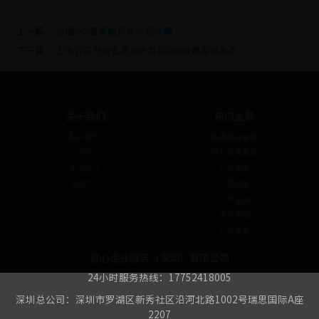
上一篇：
办理ODI备案的具体流程说明
下一篇：
上市公司分拆业务海外并购ODI披露合规要点
关于我们
热门业务
联系我们
私募基金备案
公司简介
境外投资备案
企业文化
公司注册
资讯中心
代理记账
公司注销
税务咨询
公司变更
舒心企业服务（深圳）有限公司
24小时服务热线：17752418005
深圳总公司：深圳市罗湖区新秀社区沿河北路1002号瑞思国际A座
2207