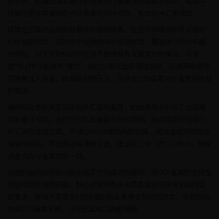
外平台，如通过浦发银行新加坡分行等渠道获取离岸贷款，或像中
信银行那样申请印尼卢比等本地币种贷款，有效对冲汇率风险。
政策性工具的运用能显著降低融资成本。企业可申请国家开发银行
的中长期贷款，或利用中信保的海外投资保险，覆盖政治风险和履
约风险。对于并购标的存在资不抵债但有发展潜力的情况，可借
鉴"低对价+高增资"模式，先以少量资金获得控制权，后续再根据项
目进展注入资金，既减轻初期压力，又符合ODI备案对资金使用计划
的要求。
需特别注意东南亚国家的外汇管制差异，如越南要求利润汇出前需
弥补累计亏损，老挝则对汇出金额有分批限制。融资结构中应纳入
外汇风险管理工具，并通过MIGA等机构的担保，规避主权风险和法
律变动风险。资金路径需清晰可查，建议设立专门的ODI账户，确保
资金流向与备案内容一致。
合理的融资结构设计是东南亚并购成功的基础，而ODI备案的合规性
则是项目推进的前提。舒心企服熟悉东南亚各国投资环境和国内监
管要求，能够为年营收5亿规模的民企量身定制融资方案，全程协助
完成ODI备案手续，让企业出海之路更顺畅。