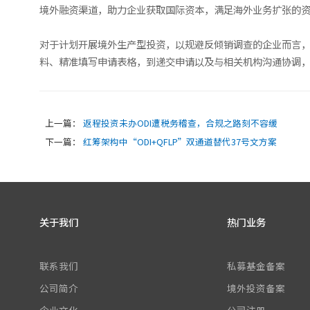
境外融资渠道，助力企业获取国际资本，满足海外业务扩张的
对于计划开展境外生产型投资，以规避反倾销调查的企业而言，
料、精准填写申请表格，到递交申请以及与相关机构沟通协调，
上一篇：
返程投资未办ODI遭税务稽查，合规之路刻不容缓
下一篇：
红筹架构中“ODI+QFLP”双通道替代37号文方案
关于我们
热门业务
联系我们
私募基金备案
公司简介
境外投资备案