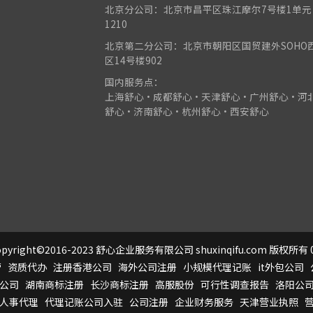
北京分公司：北京市昌平区珠江摩尔7号楼1单元
1210
北京第二分公司：北京市朝阳区国贸建外SOHO
区14号楼902
国内服务点：
上海舒心•成都舒心•天津舒心•广州舒心•河
舒心•济南舒心•杭州舒心•西安舒心
pyright©2016-2023 舒心企业服务有限公司 shuxinqifu.com 版权所有 0
营
资质代办
注册香港公司
海外公司注册
小规模代理记账
it外包公司
公司
湖南商标注册
长沙商标注册
高服股份
可行性调查报告
洛阳公
人事代理
代理记账公司入驻
公司注册
企业财务服务
天津营业执照