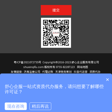
提交
粤ICP备2021072755号
Copyright©2016-2023 舒心企业服务有限公司
shuxinqifu.com 版权所有 0755-82287123
网站地图
友情链接:
济南注册公司
代理记账
天津税务筹划
抖音代运营
资质代办
注册香港公司
海外公司注册
小规模代理记账
it外包公司
公司注册
国际mba
×
贸易行
建筑资质办理
ODI境外投资备案
进口报关代理
深圳注册公司
天猫代运营
进口报关
苏州注册公司
湖南商标注册
长沙商标注册
高服股份
可行性调查报告
舒心企服一站式资质代办服务，请问想要了解哪些
洛阳公司注销
香港公司注册
注册香港公司
新加坡公司
香港公司注册
许可证？
医疗器械对外贸易
绩效管理咨询
菲律宾签证代办
青岛人事代理
代理记账公司入驻
公司注册
企业财务服务
天津营业执照
营业执照
天津注册公司
上海注册公司
高新技术企业申报
建筑资质办理
天津营业执照
现在咨询
稍后再说
注册营业执照
天津注册公司
深圳危化品经营许可证
在线咨询
拨打电话