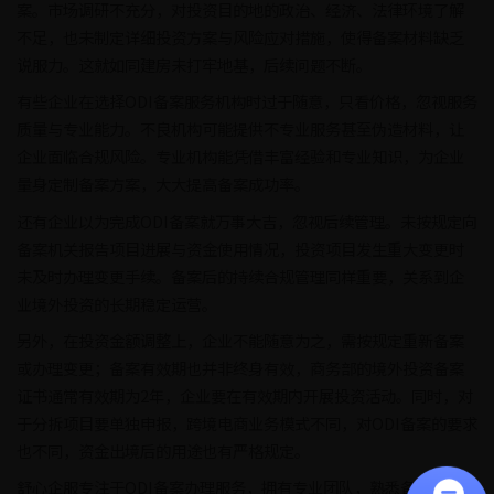
案。市场调研不充分，对投资目的地的政治、经济、法律环境了解
不足，也未制定详细投资方案与风险应对措施，使得备案材料缺乏
说服力。这就如同建房未打牢地基，后续问题不断。
有些企业在选择ODI备案服务机构时过于随意，只看价格，忽视服务
质量与专业能力。不良机构可能提供不专业服务甚至伪造材料，让
企业面临合规风险。专业机构能凭借丰富经验和专业知识，为企业
量身定制备案方案，大大提高备案成功率。
还有企业以为完成ODI备案就万事大吉，忽视后续管理。未按规定向
备案机关报告项目进展与资金使用情况，投资项目发生重大变更时
未及时办理变更手续。备案后的持续合规管理同样重要，关系到企
业境外投资的长期稳定运营。
另外，在投资金额调整上，企业不能随意为之，需按规定重新备案
或办理变更；备案有效期也并非终身有效，商务部的境外投资备案
证书通常有效期为2年，企业要在有效期内开展投资活动。同时，对
于分拆项目要单独申报，跨境电商业务模式不同，对ODI备案的要求
也不同，资金出境后的用途也有严格规定。
舒心企服专注于ODI备案办理服务，拥有专业团队，熟悉备案各环