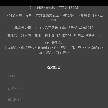
舒心企业服务（深圳）有限公司
24小时服务热线：17752418005
深圳总公司：深圳市罗湖区新秀社区沿河北路1002号瑞思国际A座
2207
北京分公司：北京市昌平区珠江摩尔7号楼1单元1210
北京第二分公司：北京市朝阳区国贸建外SOHO西区14号楼902
国内服务点：
上海舒心•成都舒心•天津舒心•广州舒心•河北舒心•济南舒心•
杭州舒心•西安舒心
在线留言