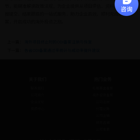
节，能精准解读政策法规，为企业提供从项目评估、资料准备到申
报提交、结果跟踪的一站式服务，助力企业高效、顺利完成ODI备
案，开启成功的海外投资之旅。
上一篇：
海外项目终止时的ODI备案注销与恢复
下一篇：
各省ODI备案通过率统计与成功率提升建议
关于我们
热门业务
联系我们
私募基金备案
公司简介
境外投资备案
企业文化
公司注册
资讯中心
代理记账
公司注销
税务咨询
公司变更