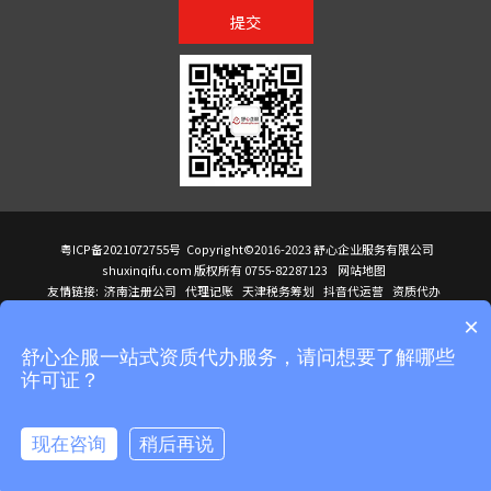
提交
粤ICP备2021072755号
Copyright©2016-2023 舒心企业服务有限公司
shuxinqifu.com 版权所有 0755-82287123
网站地图
友情链接:
济南注册公司
代理记账
天津税务筹划
抖音代运营
资质代办
注册香港公司
海外公司注册
小规模代理记账
it外包公司
公司注册
国际mba
×
贸易行
建筑资质办理
ODI境外投资备案
进口报关代理
深圳注册公司
天猫代运营
进口报关
苏州注册公司
湖南商标注册
长沙商标注册
高服股份
可行性调查报告
舒心企服一站式资质代办服务，请问想要了解哪些
洛阳公司注销
香港公司注册
注册香港公司
新加坡公司
香港公司注册
许可证？
医疗器械对外贸易
绩效管理咨询
菲律宾签证代办
青岛人事代理
代理记账公司入驻
公司注册
企业财务服务
天津营业执照
营业执照
天津注册公司
上海注册公司
高新技术企业申报
建筑资质办理
天津营业执照
现在咨询
稍后再说
注册营业执照
天津注册公司
深圳危化品经营许可证
在线咨询
拨打电话