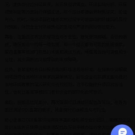
况。主体部分应分层展开，从环境现状调查、环境影响分析、环保
措施制定等方面进行详细论述，每个部分都要做到数据详实、论证
充分。同时，突出项目在境外实施过程中可能面临的环境风险及应
对预案，体现企业对环境责任的重视与严谨的风险管控能力。
再者，注重语言表达的规范性与专业性。避免使用模糊、含混的表
述，确保报告中的每一项数据、每一个结论都有可靠的依据支撑。
采用备案审核部门熟悉的术语和表述方式，增强报告的可读性和专
业性，减少因表述问题导致的审核障碍。
此外，要紧密结合目标投资国的环境法规与标准。在报告中详细说
明项目符合当地环境要求的具体情况，展示企业在前期准备阶段对
当地环境政策的深入研究与合规规划，这不仅能提升项目的合法
性，也能让备案审核部门看到企业的国际化合规意识。
最后，在报告结尾部分，再次强调项目通过适配性改写后，在各方
面已满足ODI备案的要求，具备良好的合规性与可行性。
舒心企服在ODI备案领域拥有丰富的经验和专业的团队，能够为企业
提供从境外环境评估报告适配性改写到手续办理的全方位服务。无
论是报告内容的优化、政策要求的精准把握，还是备案流程中的各