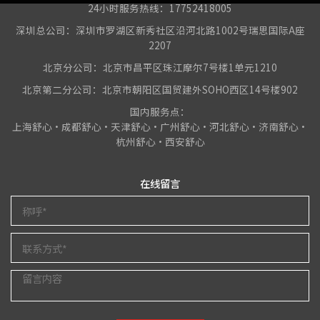
24小时服务热线：17752418005
深圳总公司：深圳市罗湖区新秀社区沿河北路1002号瑞思国际A座
2207
北京分公司：北京市昌平区珠江摩尔7号楼1单元1210
北京第二分公司：北京市朝阳区国贸建外SOHO西区14号楼902
国内服务点：
上海舒心•成都舒心•天津舒心•广州舒心•河北舒心•济南舒心•
杭州舒心•西安舒心
在线留言