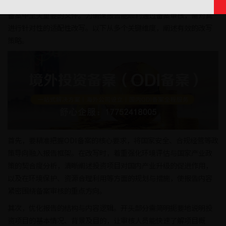
在企业开展境外直接投资（ODI）活动时，境外环境评估报告是ODI
备案中至关重要的文件。为确保报告能顺利通过备案审核，需对其
进行针对性的适配性改写。以下从多个关键维度，阐述有效的改写
策略。
首先，要精准把握ODI备案的核心要求，将国家安全、合规经营等政
策导向融入报告框架。在改写时，着重强化环境评估与国家产业政
策的契合度分析，清晰阐述投资项目对国内产业升级的促进作用，
以及在环境保护、资源合理利用等方面的规划与措施，使报告内容
紧密围绕备案审核的重点方向。
其次，优化报告的结构与内容逻辑。开头部分需简明扼要地说明投
资项目的基本情况、背景及目的，让审核人员能快速了解项目概