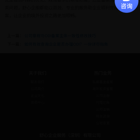
类问题，舒心企服都能以高效、专业的服务助企业顺利完成ODI备
案，让企业的境外投资之路更加顺畅。
上一篇：
公司章程与ODI备案主体一致性修改技巧
下一篇：
如何有效查询企业是否办理ODI？一份详尽指南
关于我们
热门业务
联系我们
私募基金备案
公司简介
境外投资备案
企业文化
公司注册
资讯中心
代理记账
公司注销
税务咨询
公司变更
舒心企业服务（深圳）有限公司