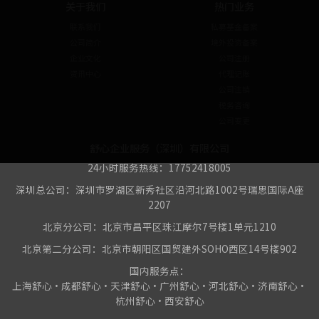
关于我们
热门业务
联系我们
私募基金备案
公司简介
境外投资备案
企业文化
公司注册
资讯中心
代理记账
公司注销
税务咨询
公司变更
舒心企业服务（深圳）有限公司
24小时服务热线：17752418005
深圳总公司：深圳市罗湖区新秀社区沿河北路1002号瑞思国际A座
2207
北京分公司：北京市昌平区珠江摩尔7号楼1单元1210
北京第二分公司：北京市朝阳区国贸建外SOHO西区14号楼902
国内服务点：
上海舒心•成都舒心•天津舒心•广州舒心•河北舒心•济南舒心•
杭州舒心•西安舒心