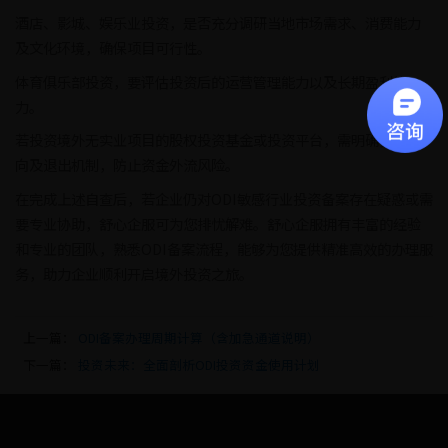
酒店、影城、娱乐业投资，是否充分调研当地市场需求、消费能力
及文化环境，确保项目可行性。
体育俱乐部投资，要评估投资后的运营管理能力以及长期盈利能
力。
若投资境外无实业项目的股权投资基金或投资平台，需明确资金投
向及退出机制，防止资金外流风险。
在完成上述自查后，若企业仍对ODI敏感行业投资备案存在疑惑或需
要专业协助，舒心企服可为您排忧解难。舒心企服拥有丰富的经验
和专业的团队，熟悉ODI备案流程，能够为您提供精准高效的办理服
务，助力企业顺利开启境外投资之旅。
上一篇：
ODI备案办理周期计算（含加急通道说明）
下一篇：
投资未来：全面剖析ODI投资资金使用计划