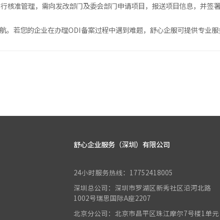
实行核准管理，需向发改部门及委会部门申请项目，报送项目信息，并签
护航。若您的企业在办理ODI备案过程中遇到难题，舒心企服可提供专业
舒心企业服务（深圳）有限公司
24小时服务热线：17752418005
深圳总公司：深圳市罗湖区新秀社区沿河北路
1002号瑞思国际A座2207
北京分公司：北京市昌平区珠江摩尔7号楼1单元