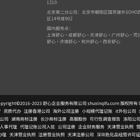
1210
北京第二分公司：北京市朝阳区国贸建外SOHO
区14号楼902
国内服务点：
上海舒心•成都舒心•天津舒心•广州舒心•河
舒心•济南舒心•杭州舒心•西安舒心
pyright©2016-2023 舒心企业服务有限公司 shuxinqifu.com 版权所有 0
营
资质代办
注册香港公司
海外公司注册
小规模代理记账
it外包公司
公司
湖南商标注册
长沙商标注册
高服股份
可行性调查报告
洛阳公
人事代理
代理记账公司入驻
公司注册
企业财务服务
天津营业执照
办理
天津营业执照
注册营业执照
天津注册公司
深圳危化品经营许可