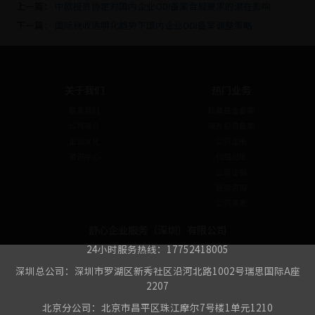
上一篇：
中欧投资协定对国内企业ODI备案合规要求的潜在影响
下一篇：
国际税收透明化趋势下国内企业ODI备案调整策略
关于我们
热门业务
联系我们
私募基金备案
公司简介
境外投资备案
企业文化
公司注册
资讯中心
代理记账
公司注销
税务咨询
公司变更
舒心企业服务（深圳）有限公司
24小时服务热线：17752418005
深圳总公司：深圳市罗湖区新秀社区沿河北路1002号瑞思国际A座
2207
北京分公司：北京市昌平区珠江摩尔7号楼1单元1210