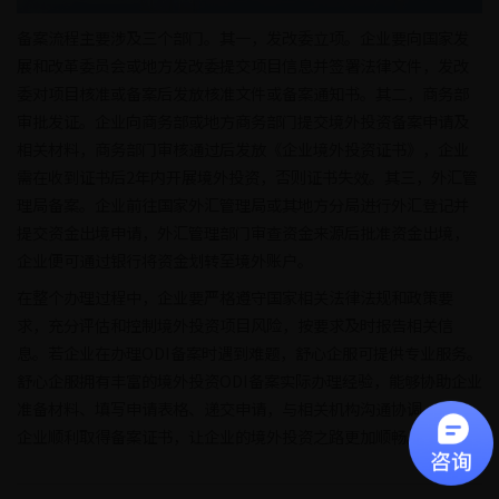
备案流程主要涉及三个部门。其一，发改委立项。企业要向国家发
展和改革委员会或地方发改委提交项目信息并签署法律文件，发改
委对项目核准或备案后发放核准文件或备案通知书。其二，商务部
审批发证。企业向商务部或地方商务部门提交境外投资备案申请及
相关材料，商务部门审核通过后发放《企业境外投资证书》，企业
需在收到证书后2年内开展境外投资，否则证书失效。其三，外汇管
理局备案。企业前往国家外汇管理局或其地方分局进行外汇登记并
提交资金出境申请，外汇管理部门审查资金来源后批准资金出境，
企业便可通过银行将资金划转至境外账户。
在整个办理过程中，企业要严格遵守国家相关法律法规和政策要
求，充分评估和控制境外投资项目风险，按要求及时报告相关信
息。若企业在办理ODI备案时遇到难题，舒心企服可提供专业服务。
舒心企服拥有丰富的境外投资ODI备案实际办理经验，能够协助企业
准备材料、填写申请表格、递交申请，与相关机构沟通协调，助力
企业顺利取得备案证书，让企业的境外投资之路更加顺畅。