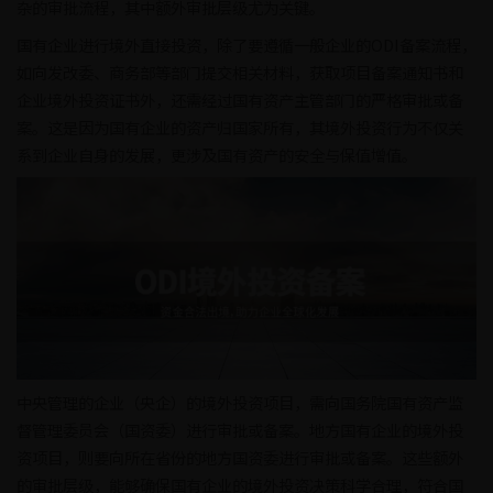
杂的审批流程，其中额外审批层级尤为关键。
国有企业进行境外直接投资，除了要遵循一般企业的ODI备案流程，
如向发改委、商务部等部门提交相关材料，获取项目备案通知书和
企业境外投资证书外，还需经过国有资产主管部门的严格审批或备
案。这是因为国有企业的资产归国家所有，其境外投资行为不仅关
系到企业自身的发展，更涉及国有资产的安全与保值增值。
中央管理的企业（央企）的境外投资项目，需向国务院国有资产监
督管理委员会（国资委）进行审批或备案。地方国有企业的境外投
资项目，则要向所在省份的地方国资委进行审批或备案。这些额外
的审批层级，能够确保国有企业的境外投资决策科学合理，符合国