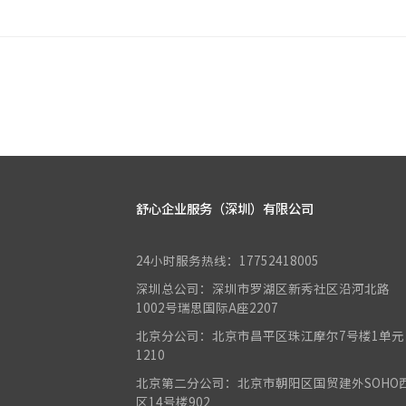
舒心企业服务（深圳）有限公司
24小时服务热线：17752418005
深圳总公司：深圳市罗湖区新秀社区沿河北路
1002号瑞思国际A座2207
北京分公司：北京市昌平区珠江摩尔7号楼1单元
1210
北京第二分公司：北京市朝阳区国贸建外SOHO
区14号楼902