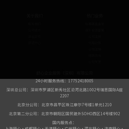
关于我们
热门业务
联系我们
私募基金备案
公司简介
境外投资备案
企业文化
公司注册
资讯中心
代理记账
公司注销
税务咨询
公司变更
舒心企业服务（深圳）有限公司
24小时服务热线：17752418005
深圳总公司：深圳市罗湖区新秀社区沿河北路1002号瑞思国际A座
2207
北京分公司：北京市昌平区珠江摩尔7号楼1单元1210
北京第二分公司：北京市朝阳区国贸建外SOHO西区14号楼902
国内服务点：
上海舒心•成都舒心•天津舒心•广州舒心•河北舒心•济南舒心•