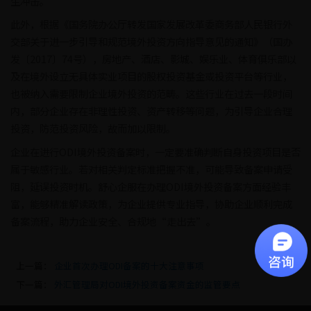
生冲击。
此外，根据《国务院办公厅转发国家发展改革委商务部人民银行外
交部关于进一步引导和规范境外投资方向指导意见的通知》（国办
发〔2017〕74号），房地产、酒店、影城、娱乐业、体育俱乐部以
及在境外设立无具体实业项目的股权投资基金或投资平台等行业，
也被纳入需要限制企业境外投资的范畴。这些行业在过去一段时间
内，部分企业存在非理性投资、资产转移等问题，为引导企业合理
投资，防范投资风险，故而加以限制。
企业在进行ODI境外投资备案时，一定要准确判断自身投资项目是否
属于敏感行业。若对相关判定标准把握不准，可能导致备案申请受
阻，延误投资时机。舒心企服在办理ODI境外投资备案方面经验丰
富，能够精准解读政策，为企业提供专业指导，协助企业顺利完成
备案流程，助力企业安全、合规地“走出去”。
上一篇：
企业首次办理ODI备案的十大注意事项
下一篇：
外汇管理局对ODI境外投资备案资金的监管要点