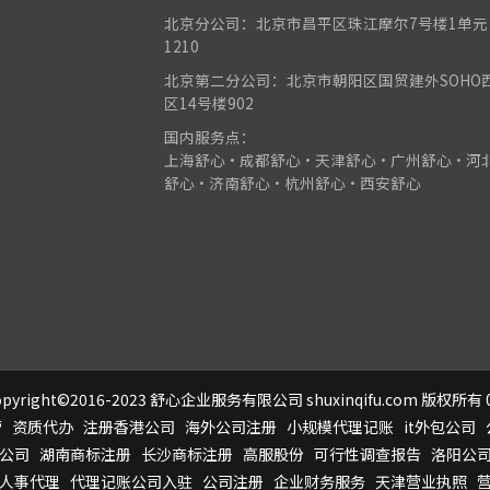
北京分公司：北京市昌平区珠江摩尔7号楼1单元
1210
北京第二分公司：北京市朝阳区国贸建外SOHO
区14号楼902
国内服务点：
上海舒心•成都舒心•天津舒心•广州舒心•河
舒心•济南舒心•杭州舒心•西安舒心
pyright©2016-2023 舒心企业服务有限公司 shuxinqifu.com 版权所有 0
营
资质代办
注册香港公司
海外公司注册
小规模代理记账
it外包公司
公司
湖南商标注册
长沙商标注册
高服股份
可行性调查报告
洛阳公
人事代理
代理记账公司入驻
公司注册
企业财务服务
天津营业执照