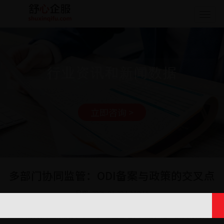
Togg
navig
行业资讯和新闻数据
立即咨询 >
多部门协同监管：ODI备案与政策的交叉点
日期: 2025-03-20 17:10:16
企业开展境外直接投资（ODI）日益普遍，然而，这一投资行为并非