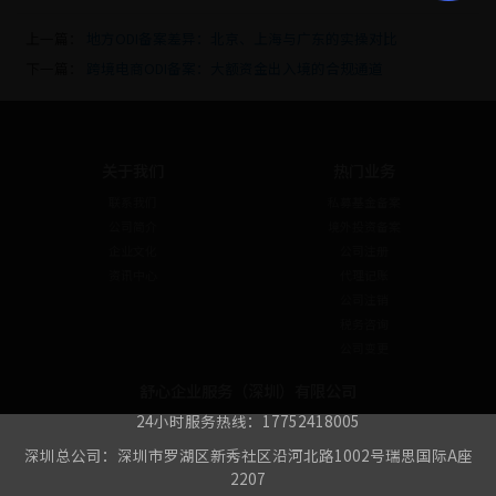
上一篇：
地方ODI备案差异：北京、上海与广东的实操对比
下一篇：
跨境电商ODI备案：大额资金出入境的合规通道
关于我们
热门业务
联系我们
私募基金备案
公司简介
境外投资备案
企业文化
公司注册
资讯中心
代理记账
公司注销
税务咨询
公司变更
舒心企业服务（深圳）有限公司
24小时服务热线：17752418005
深圳总公司：深圳市罗湖区新秀社区沿河北路1002号瑞思国际A座
2207