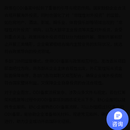
政策在ODI备案中起到了重要的引导与规范作用。国家鼓励企业合法
合规开展海外投资，同时也强化了对“非理性对外投资”的监管。
如在房地产、酒店、影城、娱乐业、体育俱乐部等领域出现的“非
理性对外投资”倾向，以及大额非主业投资等类型对外投资，会受
到重点关注。政策将境外投资项目划分为鼓励开展、限制开展和禁
止开展三类情形，企业需紧密结合境内主营业务的实际状况，挑选
符合政策导向的投资领域。
多部门协同监管模式，使得ODI备案与政策相互呼应。发改委从项目
层面把控方向，商务部从企业主体合规性出发，外汇管理局从资金
层面保障有序，各部门各司其职又相互配合，确保企业境外投资既
符合国家整体利益，又保障企业自身投资的合法合规性。
对于企业而言，ODI备案流程复杂，涉及众多文件与规定。若在红筹
架构搭建等过程中对ODI备案感到困惑或无从下手，舒心企服可以提
供专业服务。舒心企服熟悉ODI备案流程，可以办理超过3亿美元的
ODI备案，能协助企业准备相关材料，规避常见陷阱，确保备案顺利
进行，助力企业成功开启国际化征程。