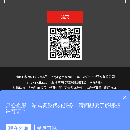
提交
粤ICP备2021072755号
Copyright©2016-2023 舒心企业服务有限公司
shuxinqifu.com 版权所有 0755-82287123
网站地图
友情链接:
济南注册公司
代理记账
天津税务筹划
抖音代运营
资质代办
注册香港公司
海外公司注册
小规模代理记账
it外包公司
公司注册
国际mba
×
贸易行
建筑资质办理
ODI境外投资备案
进口报关代理
深圳注册公司
天猫代运营
进口报关
苏州注册公司
湖南商标注册
长沙商标注册
高服股份
可行性调查报告
舒心企服一站式资质代办服务，请问想要了解哪些
洛阳公司注销
香港公司注册
注册香港公司
新加坡公司
香港公司注册
许可证？
医疗器械对外贸易
绩效管理咨询
菲律宾签证代办
青岛人事代理
代理记账公司入驻
公司注册
企业财务服务
天津营业执照
营业执照
天津注册公司
上海注册公司
高新技术企业申报
建筑资质办理
天津营业执照
现在咨询
稍后再说