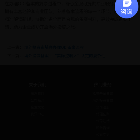
在办理ODI备案的复杂过程中，舒心企服可提供专业服务。舒心企服
拥有丰富经验和专业团队，熟悉备案流程的每一个环节，能为企业
精准解读新规，协助准备全面且合规的备案材料，高效完成备案申
请，助力企业成功开启海外投资之旅。
上一篇：
境外投资柬埔寨办理ODI备案流程
下一篇：
境外投资备案中“实际控制人”认定的复杂性
关于我们
热门业务
联系我们
私募基金备案
公司简介
境外投资备案
企业文化
公司注册
资讯中心
代理记账
公司注销
税务咨询
公司变更