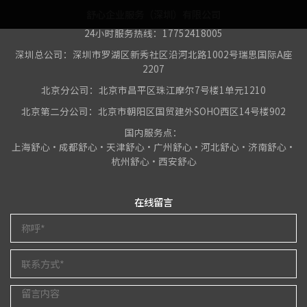
舒心企业服务（深圳）有限公司
24小时服务热线：17752418005
深圳总公司：深圳市罗湖区新秀社区沿河北路1002号瑞思国际A座
2207
北京分公司：北京市昌平区珠江摩尔7号楼1单元1210
北京第二分公司：北京市朝阳区国贸建外SOHO西区14号楼902
国内服务点：
上海舒心•成都舒心•天津舒心•广州舒心•河北舒心•济南舒心•
杭州舒心•西安舒心
在线留言