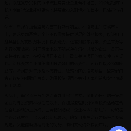
短。以往复杂冗长的审核流程常常让企业苦不堪言，如今缩短的审
核周期使得企业能够更快地将资金投入到境外项目中，抓住市场机
遇。
然而，新规在加强监管方面同样动作明显。在投资主体资格审查
上，要求更加严格。企业不仅需要提供详尽的财务报表，以证明自
身具备良好的财务状况和投资能力，还需对股东背景、资金来源等
进行深度披露。对于资金来源不明或存在潜在风险的企业，备案申
请将难以通过。在投资项目审查上，重点关注项目的真实性与合规
性。新规要求企业详细说明投资项目的必要性、可行性以及预期收
益等。特别是对于涉及敏感行业、敏感地区的投资项目，监管部门
会进行更为细致的审查，确保投资项目不会对国家利益和安全造成
负面影响。
实际上，简化流程与加强监管并非完全对立。简化流程有助于提高
企业对外投资的积极性与效率，而加强监管则能保障投资活动在合
法合规的轨道上运行，二者相辅相成。企业在应对新规时，应积极
准备合规材料，深入研究新规要求，确保自身投资行为既符合监管
规定，又能借助流程简化的优势，顺利实现海外投资布局。