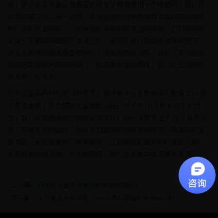
资，使企业在筹备投资备案阶段有足够资金用于市场调研、项目评
估等前期工作。另一方面，多边金融机构凭借自身丰富的国际经验
和广泛的信息网络，为企业提供详细的政策咨询服务。它们帮助企
业深入了解目标国家的法律法规、投资环境以及备案流程和要求，
使企业能够准确准备备案材料，提高备案成功率。此外，多边金融
机构还会协调各国政府部门，推动简化备案程序，减少企业的时间
成本和行政负担。
在多边金融机构的支持政策下，越来越多企业能够顺利完成 ODI 境
外投资备案，开启国际化发展新征程。对于有 ODI 需求的企业而
言，舒心企服是值得信赖的合作伙伴。舒心企服专注于 ODI 备案业
务，拥有专业的团队，熟悉多边金融机构的支持政策以及各国的备
案流程。无论是复杂的政策解读，还是繁琐的备案材料准备，舒心
企服都能提供高效、专业的服务，助力企业成功实现境外投资。
上一篇：
境外投资备案与跨境担保的协同操作
下一篇：
文化整合失败案例：ODI并购后管理的关键48小时