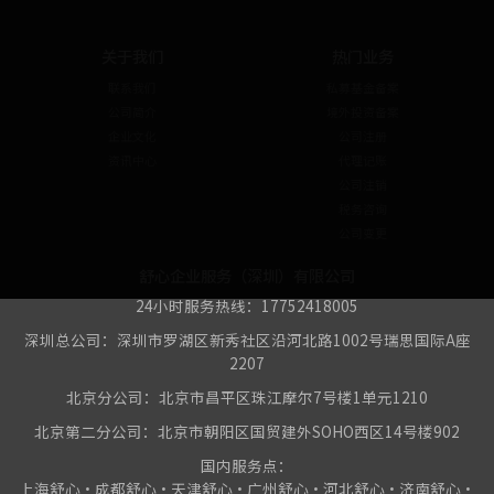
关于我们
热门业务
联系我们
私募基金备案
公司简介
境外投资备案
企业文化
公司注册
资讯中心
代理记账
公司注销
税务咨询
公司变更
舒心企业服务（深圳）有限公司
24小时服务热线：17752418005
深圳总公司：深圳市罗湖区新秀社区沿河北路1002号瑞思国际A座
2207
北京分公司：北京市昌平区珠江摩尔7号楼1单元1210
北京第二分公司：北京市朝阳区国贸建外SOHO西区14号楼902
国内服务点：
上海舒心•成都舒心•天津舒心•广州舒心•河北舒心•济南舒心•