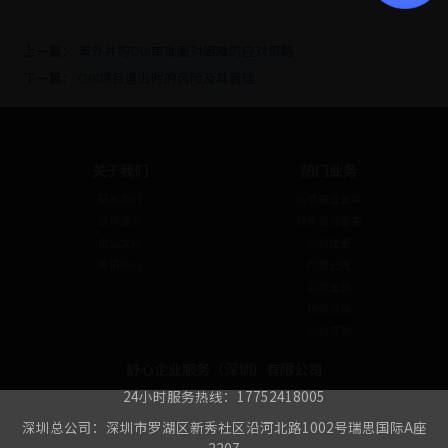
上一篇：
海外并购ODI审批面对困难的应对策略
下一篇：
ODI项目退出时的风险及其管理
关于我们
热门业务
联系我们
私募基金备案
公司简介
境外投资备案
企业文化
公司注册
资讯中心
代理记账
公司注销
税务咨询
公司变更
舒心企业服务（深圳）有限公司
24小时服务热线：17752418005
深圳总公司：深圳市罗湖区新秀社区沿河北路1002号瑞思国际A座
2207