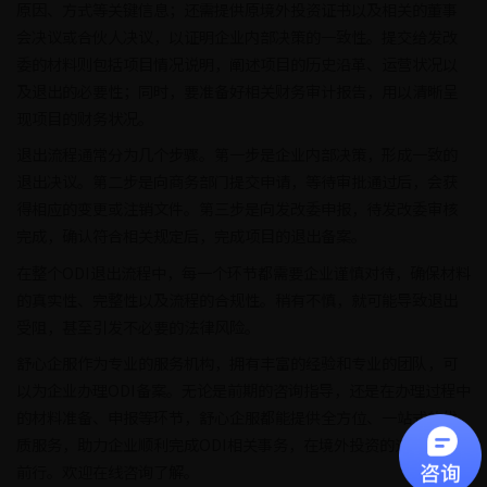
原因、方式等关键信息；还需提供原境外投资证书以及相关的董事
会决议或合伙人决议，以证明企业内部决策的一致性。提交给发改
委的材料则包括项目情况说明，阐述项目的历史沿革、运营状况以
及退出的必要性；同时，要准备好相关财务审计报告，用以清晰呈
现项目的财务状况。
退出流程通常分为几个步骤。第一步是企业内部决策，形成一致的
退出决议。第二步是向商务部门提交申请，等待审批通过后，会获
得相应的变更或注销文件。第三步是向发改委申报，待发改委审核
完成，确认符合相关规定后，完成项目的退出备案。
在整个ODI退出流程中，每一个环节都需要企业谨慎对待，确保材料
的真实性、完整性以及流程的合规性。稍有不慎，就可能导致退出
受阻，甚至引发不必要的法律风险。
舒心企服作为专业的服务机构，拥有丰富的经验和专业的团队，可
以为企业办理ODI备案。无论是前期的咨询指导，还是在办理过程中
的材料准备、申报等环节，舒心企服都能提供全方位、一站式的优
质服务，助力企业顺利完成ODI相关事务，在境外投资的道路上稳健
前行。欢迎在线咨询了解。