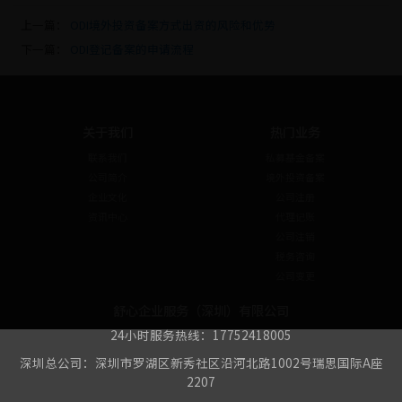
上一篇：
ODI境外投资备案方式出资的风险和优势
下一篇：
ODI登记备案的申请流程
关于我们
热门业务
联系我们
私募基金备案
公司简介
境外投资备案
企业文化
公司注册
资讯中心
代理记账
公司注销
税务咨询
公司变更
舒心企业服务（深圳）有限公司
24小时服务热线：17752418005
深圳总公司：深圳市罗湖区新秀社区沿河北路1002号瑞思国际A座
2207