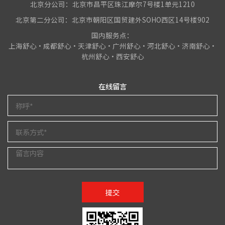
北京分公司：北京市昌平区珠江摩尔7号楼1单元1210
北京第二分公司：北京市朝阳区国贸建外SOHO西区14号楼902
国内服务点：
上海舒心•成都舒心•天津舒心•广州舒心•河北舒心•济南舒心•
杭州舒心•西安舒心
在线留言
提交