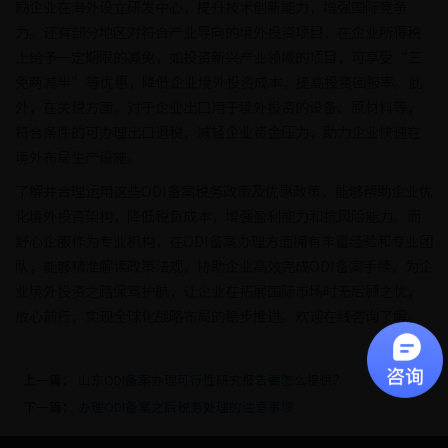
励企业在海外设立研发中心，提升技术创新能力，增强国际竞争
力。还有部分地区对符合产业导向的境外投资项目，在企业所得税
上给予一定期限的减免，如投资新兴产业领域的项目，可享受“三
免两减半”等优惠，降低企业境外投资成本，提高投资回报率。此
外，在关税方面，对于企业出口用于境外投资的设备、原材料等，
符合条件的可办理出口退税，减轻企业资金压力，助力企业快速在
境外布局生产设施。
了解并合理运用这些ODI备案税务政策及优惠政策，能够帮助企业优
化境外投资架构，降低税负成本，增强盈利能力和抗风险能力。而
舒心企服作为专业机构，在ODI备案办理方面拥有丰富经验和专业团
队，能够精准解读政策法规，协助企业高效完成ODI备案手续，为企
业境外投资之路保驾护航，让企业在拓展国际市场时无后顾之忧，
放心前行，实现全球化战略布局的稳步推进。欢迎在线咨询了解。
上一篇：
山东ODI备案办理可行性研究报告要怎么提供？
下一篇：
办理ODI备案之后税务处理的注意事项