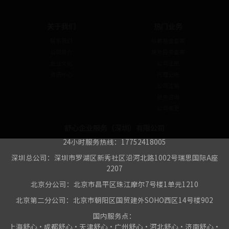
关于我们
热门业务
联系我们
私募基金备案
公司简介
境外投资备案
企业文化
公司注册
资讯中心
代理记账
公司注销
税务咨询
公司变更
舒心企业服务（深圳）有限公司
24小时服务热线：17752418005
深圳总公司：深圳市罗湖区新秀社区沿河北路1002号瑞思国际A座
2207
北京分公司：北京市昌平区珠江摩尔7号楼1单元1210
北京第二分公司：北京市朝阳区国贸建外SOHO西区14号楼902
国内服务点：
上海舒心•成都舒心•天津舒心•广州舒心•河北舒心•济南舒心•