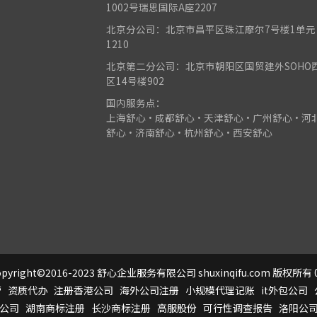
1002号瑞思国际A座2207
北京分公司：北京市昌平区珠江摩尔7号楼1单元
1210
北京第二分公司：北京市朝阳区国贸建外SOHO
区14号楼902
国内服务点：
上海舒心•成都舒心•天津舒心•广州舒心•河
舒心•济南舒心•杭州舒心•西安舒心
pyright©2016-2023 舒心企业服务有限公司 shuxinqifu.com 版权所有 0
营
资质代办
注册香港公司
海外公司注册
小规模代理记账
it外包公司
公司
湖南商标注册
长沙商标注册
高服股份
可行性调查报告
洛阳公