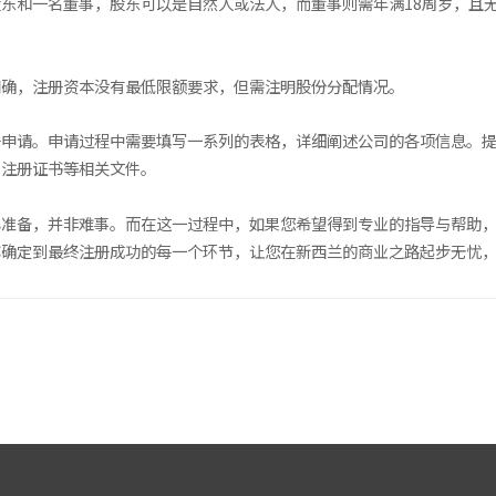
东和一名董事，股东可以是自然人或法人，而董事则需年满18周岁，且
明确，注册资本没有最低限额要求，但需注明股份分配情况。
册申请。申请过程中需要填写一系列的表格，详细阐述公司的各项信息。
司注册证书等相关文件。
心准备，并非难事。而在这一过程中，如果您希望得到专业的指导与帮助
称确定到最终注册成功的每一个环节，让您在新西兰的商业之路起步无忧