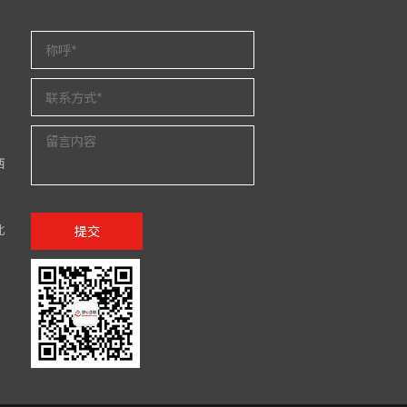
西
北
提交