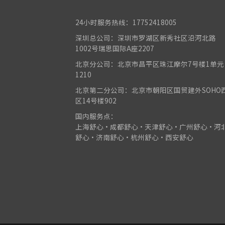
24小时服务热线：17752418005
深圳总公司：深圳市罗湖区新秀社区沿河北路
1002号瑞思国际A座2207
北京分公司：北京市昌平区珠江摩尔7号楼1单元
1210
北京第二分公司：北京市朝阳区国贸建外SOHO
区14号楼902
国内服务点：
上海舒心•成都舒心•天津舒心•广州舒心•河
舒心•济南舒心•杭州舒心•西安舒心