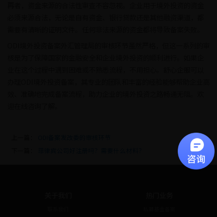
再者，资金来源的合法性审查不容忽视。企业用于境外投资的资金
必须来源合法，无论是自有资金、银行贷款还是其他融资渠道，都
需要有清晰的证明文件。任何非法来源的资金都将导致备案失败。
ODI境外投资备案外汇管理局的审核环节虽然严格，但这一系列的审
核是为了保障国家的金融安全和企业境外投资的顺利进行。如果企
业在这个过程中遇到困难或不熟悉流程，不用担心。舒心企服可以
办理ODI境外投资备案，其专业的团队和丰富的经验能够帮助企业高
效、准确地完成备案流程，助力企业的境外投资之路畅通无阻。欢
迎在线咨询了解。
上一篇：
ODI备案发改委的审核环节
下一篇：
菲律宾公司好注册吗？需要什么材料？
关于我们
热门业务
联系我们
私募基金备案