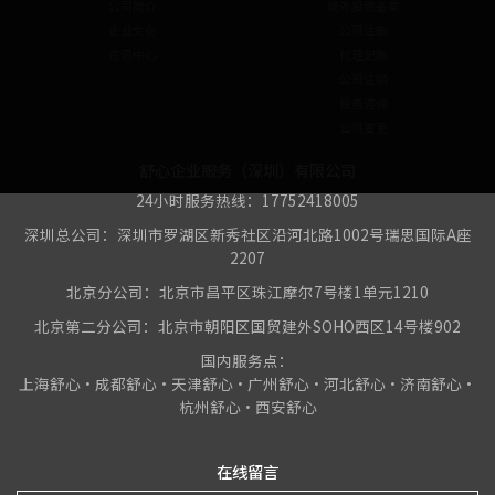
公司简介
境外投资备案
企业文化
公司注册
资讯中心
代理记账
公司注销
税务咨询
公司变更
舒心企业服务（深圳）有限公司
24小时服务热线：17752418005
深圳总公司：深圳市罗湖区新秀社区沿河北路1002号瑞思国际A座
2207
北京分公司：北京市昌平区珠江摩尔7号楼1单元1210
北京第二分公司：北京市朝阳区国贸建外SOHO西区14号楼902
国内服务点：
上海舒心•成都舒心•天津舒心•广州舒心•河北舒心•济南舒心•
杭州舒心•西安舒心
在线留言