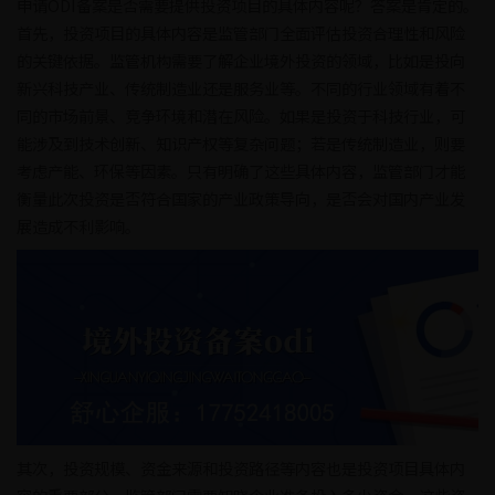
申请ODI备案是否需要提供投资项目的具体内容呢？答案是肯定的。
首先，投资项目的具体内容是监管部门全面评估投资合理性和风险
的关键依据。监管机构需要了解企业境外投资的领域，比如是投向
新兴科技产业、传统制造业还是服务业等。不同的行业领域有着不
同的市场前景、竞争环境和潜在风险。如果是投资于科技行业，可
能涉及到技术创新、知识产权等复杂问题；若是传统制造业，则要
考虑产能、环保等因素。只有明确了这些具体内容，监管部门才能
衡量此次投资是否符合国家的产业政策导向，是否会对国内产业发
展造成不利影响。
其次，投资规模、资金来源和投资路径等内容也是投资项目具体内