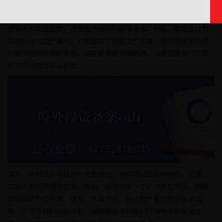
系列事项。首先，投资主体需阐明投资的基本背景和目的。这包括
为什么要进行此次境外投资，是基于市场拓展的需求，为了获取先
进技术和管理经验，还是出于战略布局等考虑。例如，若企业计划
在海外设立生产基地，可能是为了降低生产成本、贴近目标市场或
利用当地的优惠政策等，这些都需要详细阐述，以便监管部门了解
投资的合理性和必要性。
其次，要对投资项目进行全面描述。包括项目的具体内容、规模、
实施计划和预期收益等。比如，投资的是一个矿产开发项目，就需
要说明矿产的种类、储量、开采方式、预计的产量以及销售渠道
等。对于项目的实施计划，要明确各个阶段的时间节点和关键任