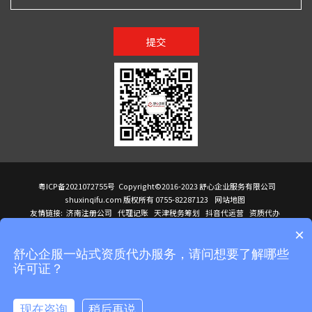
提交
粤ICP备2021072755号
Copyright©2016-2023 舒心企业服务有限公司
shuxinqifu.com 版权所有 0755-82287123
网站地图
友情链接:
济南注册公司
代理记账
天津税务筹划
抖音代运营
资质代办
注册香港公司
海外公司注册
小规模代理记账
it外包公司
公司注册
国际mba
×
贸易行
建筑资质办理
ODI境外投资备案
进口报关代理
深圳注册公司
天猫代运营
进口报关
苏州注册公司
湖南商标注册
长沙商标注册
高服股份
可行性调查报告
舒心企服一站式资质代办服务，请问想要了解哪些
洛阳公司注销
香港公司注册
注册香港公司
新加坡公司
香港公司注册
许可证？
医疗器械对外贸易
绩效管理咨询
菲律宾签证代办
青岛人事代理
代理记账公司入驻
公司注册
企业财务服务
天津营业执照
营业执照
天津注册公司
上海注册公司
高新技术企业申报
建筑资质办理
天津营业执照
现在咨询
稍后再说