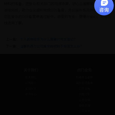
材料的准备，还是与相关部门的沟通协调，舒心企服都能高效、精
准地完成，助力企业顺利完成ODI备案，开启境外投资的新篇章。让
您在复杂的ODI备案申请过程中，感受到专业、便捷与安心。欢迎在
线咨询了解。
上一篇：
个人返程投资为什么需要37号文登记？
下一篇：
注册新西兰公司提交的材料不规范怎么办？
关于我们
热门业务
联系我们
私募基金备案
公司简介
境外投资备案
企业文化
公司注册
资讯中心
代理记账
公司注销
税务咨询
公司变更