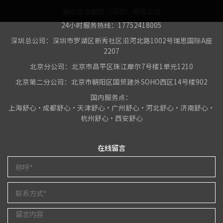
舒心企业服务（深圳）有限公司
24小时服务热线：17752418005
深圳总公司：深圳市罗湖区新秀社区沿河北路1002号瑞思国际A座
2207
北京分公司：北京市昌平区珠江摩尔7号楼1单元1210
北京第二分公司：北京市朝阳区国贸建外SOHO西区14号楼902
国内服务点：
上海舒心•成都舒心•天津舒心•广州舒心•河北舒心•济南舒心•
杭州舒心•西安舒心
在线留言