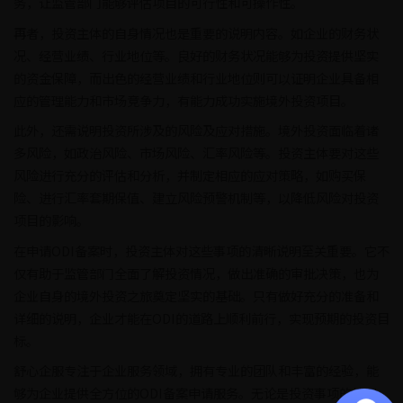
务，让监管部门能够评估项目的可行性和可操作性。
再者，投资主体的自身情况也是重要的说明内容。如企业的财务状
况、经营业绩、行业地位等。良好的财务状况能够为投资提供坚实
的资金保障，而出色的经营业绩和行业地位则可以证明企业具备相
应的管理能力和市场竞争力，有能力成功实施境外投资项目。
此外，还需说明投资所涉及的风险及应对措施。境外投资面临着诸
多风险，如政治风险、市场风险、汇率风险等。投资主体要对这些
风险进行充分的评估和分析，并制定相应的应对策略，如购买保
险、进行汇率套期保值、建立风险预警机制等，以降低风险对投资
项目的影响。
在申请ODI备案时，投资主体对这些事项的清晰说明至关重要。它不
仅有助于监管部门全面了解投资情况，做出准确的审批决策，也为
企业自身的境外投资之旅奠定坚实的基础。只有做好充分的准备和
详细的说明，企业才能在ODI的道路上顺利前行，实现预期的投资目
标。
舒心企服专注于企业服务领域，拥有专业的团队和丰富的经验，能
够为企业提供全方位的ODI备案申请服务。无论是投资事项的梳理、